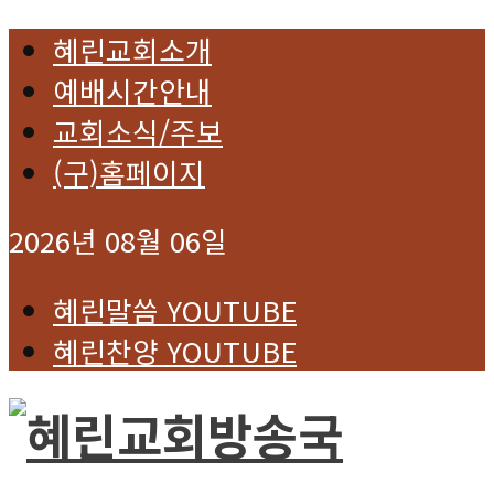
혜린교회소개
예배시간안내
교회소식/주보
(구)홈페이지
2026년 08월 06일
혜린말씀 YOUTUBE
혜린찬양 YOUTUBE