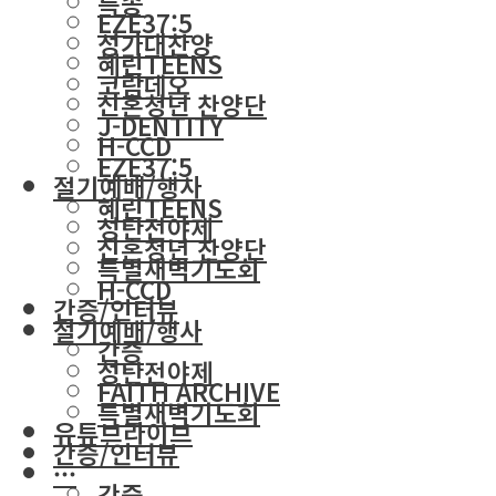
특송
EZE37:5
성가대찬양
혜린TEENS
코람데오
신혼청년 찬양단
J-DENTITY
H-CCD
EZE37:5
절기예배/행사
혜린TEENS
성탄전야제
신혼청년 찬양단
특별새벽기도회
H-CCD
간증/인터뷰
절기예배/행사
간증
성탄전야제
FAITH ARCHIVE
특별새벽기도회
유튜브라이브
간증/인터뷰
···
간증