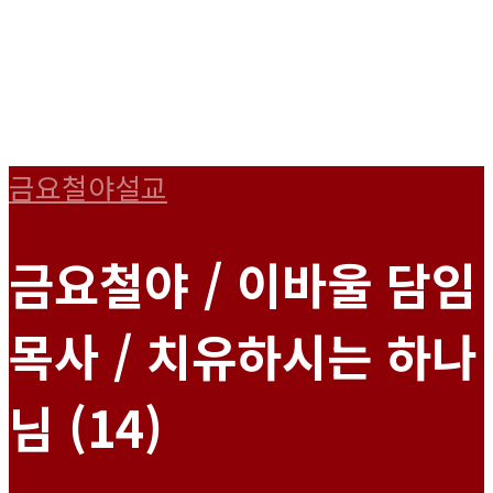
금요철야설교
금요철야 / 이바울 담임
목사 / 치유하시는 하나
님 (14)