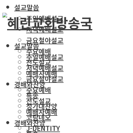
설교말씀
주일예배설교
저녁예배설교
금요철야설교
설교말씀
수요예배
주일예배설교
전도설교
저녁예배설교
예배자예배
금요철야설교
경배와찬양
수요예배
특송
전도설교
성가대찬양
예배자예배
코람데오
경배와찬양
J-DENTITY