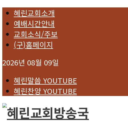
혜린교회소개
예배시간안내
교회소식/주보
(구)홈페이지
2026년 08월 09일
혜린말씀 YOUTUBE
혜린찬양 YOUTUBE