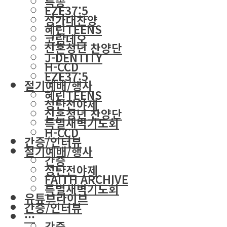
특송
EZE37:5
성가대찬양
혜린TEENS
코람데오
신혼청년 찬양단
J-DENTITY
H-CCD
EZE37:5
절기예배/행사
혜린TEENS
성탄전야제
신혼청년 찬양단
특별새벽기도회
H-CCD
간증/인터뷰
절기예배/행사
간증
성탄전야제
FAITH ARCHIVE
특별새벽기도회
유튜브라이브
간증/인터뷰
···
간증