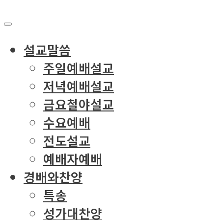
설교말씀
주일예배설교
저녁예배설교
금요철야설교
수요예배
전도설교
예배자예배
경배와찬양
특송
성가대찬양