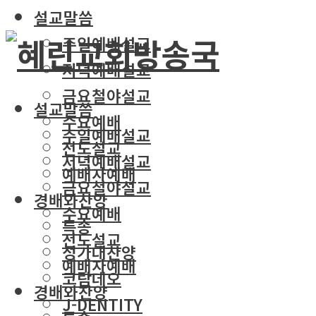
설교말씀
주일예배설교
저녁예배설교
금요철야설교
설교말씀
수요예배
주일예배설교
전도설교
저녁예배설교
예배자예배
금요철야설교
경배와찬양
수요예배
특송
전도설교
성가대찬양
예배자예배
코람데오
경배와찬양
J-DENTITY