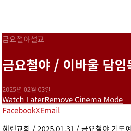
금요철야설교
금요철야 / 이바울 담임목
2025년 02월 03일
Watch Later
Remove
Cinema Mode
Facebook
X
Email
혜린교회 / 2025.01.31 / 금요철야 기도예