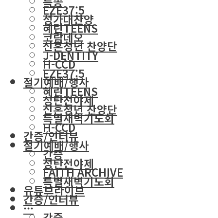
특송
EZE37:5
성가대찬양
혜린TEENS
코람데오
신혼청년 찬양단
J-DENTITY
H-CCD
EZE37:5
절기예배/행사
혜린TEENS
성탄전야제
신혼청년 찬양단
특별새벽기도회
H-CCD
간증/인터뷰
절기예배/행사
간증
성탄전야제
FAITH ARCHIVE
특별새벽기도회
유튜브라이브
간증/인터뷰
···
간증