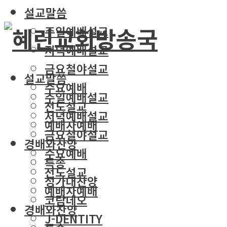
설교말씀
주일예배설교
저녁예배설교
금요철야설교
설교말씀
수요예배
주일예배설교
전도설교
저녁예배설교
예배자예배
금요철야설교
경배와찬양
수요예배
특송
전도설교
성가대찬양
예배자예배
코람데오
경배와찬양
J-DENTITY