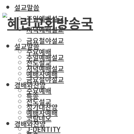
설교말씀
주일예배설교
저녁예배설교
금요철야설교
설교말씀
수요예배
주일예배설교
전도설교
저녁예배설교
예배자예배
금요철야설교
경배와찬양
수요예배
특송
전도설교
성가대찬양
예배자예배
코람데오
경배와찬양
J-DENTITY