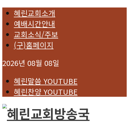
혜린교회소개
예배시간안내
교회소식/주보
(구)홈페이지
2026년 08월 08일
혜린말씀 YOUTUBE
혜린찬양 YOUTUBE