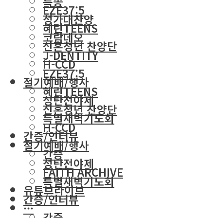
특송
EZE37:5
성가대찬양
혜린TEENS
코람데오
신혼청년 찬양단
J-DENTITY
H-CCD
EZE37:5
절기예배/행사
혜린TEENS
성탄전야제
신혼청년 찬양단
특별새벽기도회
H-CCD
간증/인터뷰
절기예배/행사
간증
성탄전야제
FAITH ARCHIVE
특별새벽기도회
유튜브라이브
간증/인터뷰
···
간증