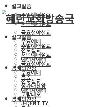
설교말씀
주일예배설교
저녁예배설교
금요철야설교
설교말씀
수요예배
주일예배설교
전도설교
저녁예배설교
예배자예배
금요철야설교
경배와찬양
수요예배
특송
전도설교
성가대찬양
예배자예배
코람데오
경배와찬양
J-DENTITY