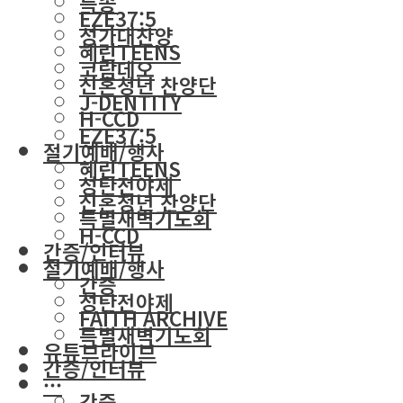
특송
EZE37:5
성가대찬양
혜린TEENS
코람데오
신혼청년 찬양단
J-DENTITY
H-CCD
EZE37:5
절기예배/행사
혜린TEENS
성탄전야제
신혼청년 찬양단
특별새벽기도회
H-CCD
간증/인터뷰
절기예배/행사
간증
성탄전야제
FAITH ARCHIVE
특별새벽기도회
유튜브라이브
간증/인터뷰
···
간증