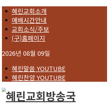
혜린교회소개
예배시간안내
교회소식/주보
(구)홈페이지
2026년 08월 09일
혜린말씀 YOUTUBE
혜린찬양 YOUTUBE