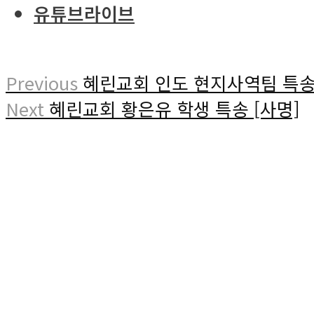
유튜브라이브
Previous
혜린교회 인도 현지사역팀 특
Next
혜린교회 황은유 학생 특송 [사명]