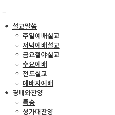
설교말씀
주일예배설교
저녁예배설교
금요철야설교
수요예배
전도설교
예배자예배
경배와찬양
특송
성가대찬양