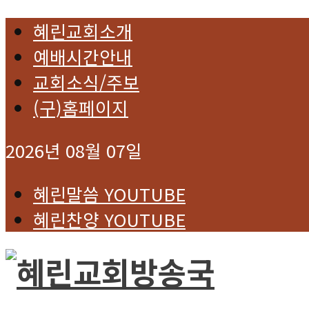
혜린교회소개
예배시간안내
교회소식/주보
(구)홈페이지
2026년 08월 07일
혜린말씀 YOUTUBE
혜린찬양 YOUTUBE