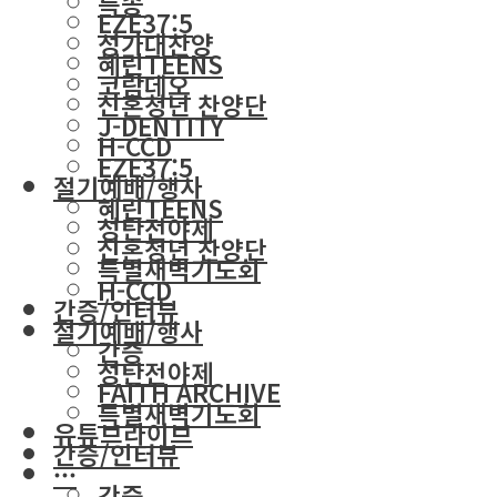
특송
EZE37:5
성가대찬양
혜린TEENS
코람데오
신혼청년 찬양단
J-DENTITY
H-CCD
EZE37:5
절기예배/행사
혜린TEENS
성탄전야제
신혼청년 찬양단
특별새벽기도회
H-CCD
간증/인터뷰
절기예배/행사
간증
성탄전야제
FAITH ARCHIVE
특별새벽기도회
유튜브라이브
간증/인터뷰
···
간증