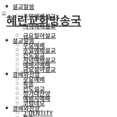
설교말씀
주일예배설교
저녁예배설교
금요철야설교
설교말씀
수요예배
주일예배설교
전도설교
저녁예배설교
예배자예배
금요철야설교
경배와찬양
수요예배
특송
전도설교
성가대찬양
예배자예배
코람데오
경배와찬양
J-DENTITY