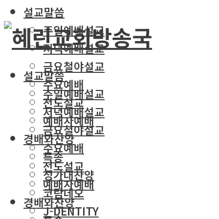
설교말씀
주일예배설교
저녁예배설교
금요철야설교
설교말씀
수요예배
주일예배설교
전도설교
저녁예배설교
예배자예배
금요철야설교
경배와찬양
수요예배
특송
전도설교
성가대찬양
예배자예배
코람데오
경배와찬양
J-DENTITY