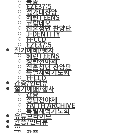
특송
EZE37:5
성가대찬양
혜린TEENS
코람데오
신혼청년 찬양단
J-DENTITY
H-CCD
EZE37:5
절기예배/행사
혜린TEENS
성탄전야제
신혼청년 찬양단
특별새벽기도회
H-CCD
간증/인터뷰
절기예배/행사
간증
성탄전야제
FAITH ARCHIVE
특별새벽기도회
유튜브라이브
간증/인터뷰
···
간증