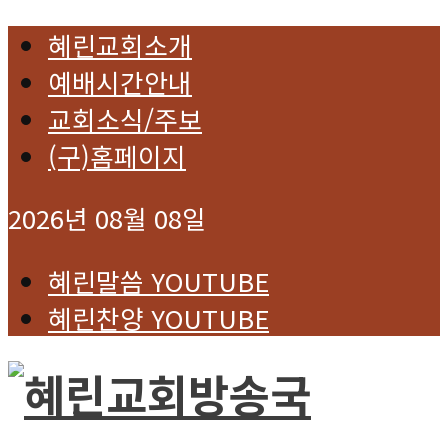
혜린교회소개
예배시간안내
교회소식/주보
(구)홈페이지
2026년 08월 08일
혜린말씀 YOUTUBE
혜린찬양 YOUTUBE