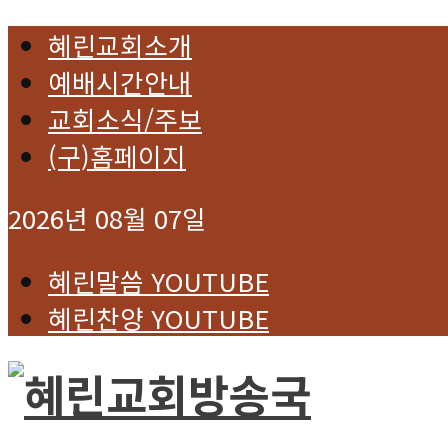
혜린교회소개
예배시간안내
교회소식/주보
(구)홈페이지
2026년 08월 07일
혜린말씀 YOUTUBE
혜린찬양 YOUTUBE