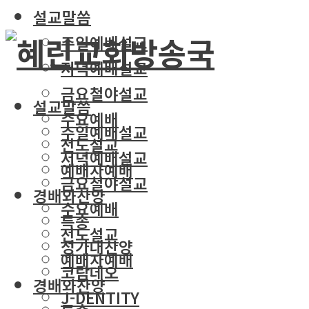
설교말씀
주일예배설교
저녁예배설교
금요철야설교
설교말씀
수요예배
주일예배설교
전도설교
저녁예배설교
예배자예배
금요철야설교
경배와찬양
수요예배
특송
전도설교
성가대찬양
예배자예배
코람데오
경배와찬양
J-DENTITY