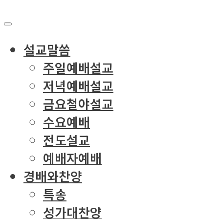
설교말씀
주일예배설교
저녁예배설교
금요철야설교
수요예배
전도설교
예배자예배
경배와찬양
특송
성가대찬양