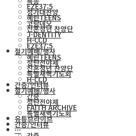
특송
EZE37:5
성가대찬양
혜린TEENS
코람데오
신혼청년 찬양단
J-DENTITY
H-CCD
EZE37:5
절기예배/행사
혜린TEENS
성탄전야제
신혼청년 찬양단
특별새벽기도회
H-CCD
간증/인터뷰
절기예배/행사
간증
성탄전야제
FAITH ARCHIVE
특별새벽기도회
유튜브라이브
간증/인터뷰
···
간증