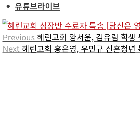
유튜브라이브
Previous
혜린교회 양서윤, 김유림 학생 
Next
혜린교회 홍은영, 우민규 신혼청년 