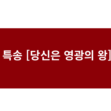
특송 [당신은 영광의 왕