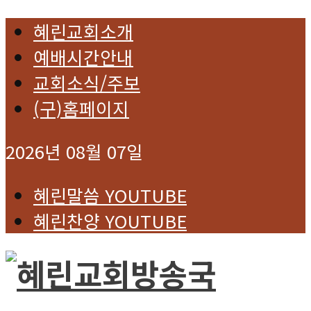
혜린교회소개
예배시간안내
교회소식/주보
(구)홈페이지
2026년 08월 07일
혜린말씀 YOUTUBE
혜린찬양 YOUTUBE