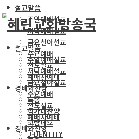
설교말씀
주일예배설교
저녁예배설교
금요철야설교
설교말씀
수요예배
주일예배설교
전도설교
저녁예배설교
예배자예배
금요철야설교
경배와찬양
수요예배
특송
전도설교
성가대찬양
예배자예배
코람데오
경배와찬양
J-DENTITY