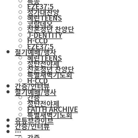
특송
EZE37:5
성가대찬양
혜린TEENS
코람데오
신혼청년 찬양단
J-DENTITY
H-CCD
EZE37:5
절기예배/행사
혜린TEENS
성탄전야제
신혼청년 찬양단
특별새벽기도회
H-CCD
간증/인터뷰
절기예배/행사
간증
성탄전야제
FAITH ARCHIVE
특별새벽기도회
유튜브라이브
간증/인터뷰
···
간증