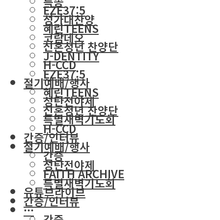
특송
EZE37:5
성가대찬양
혜린TEENS
코람데오
신혼청년 찬양단
J-DENTITY
H-CCD
EZE37:5
절기예배/행사
혜린TEENS
성탄전야제
신혼청년 찬양단
특별새벽기도회
H-CCD
간증/인터뷰
절기예배/행사
간증
성탄전야제
FAITH ARCHIVE
특별새벽기도회
유튜브라이브
간증/인터뷰
···
간증