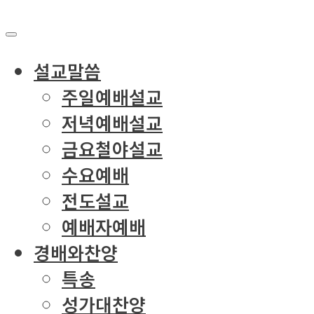
설교말씀
주일예배설교
저녁예배설교
금요철야설교
수요예배
전도설교
예배자예배
경배와찬양
특송
성가대찬양