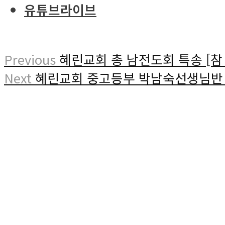
유튜브라이브
Previous
혜린교회 총 남전도회 특송 [참
Next
혜린교회 중고등부 박남숙선생님반 특