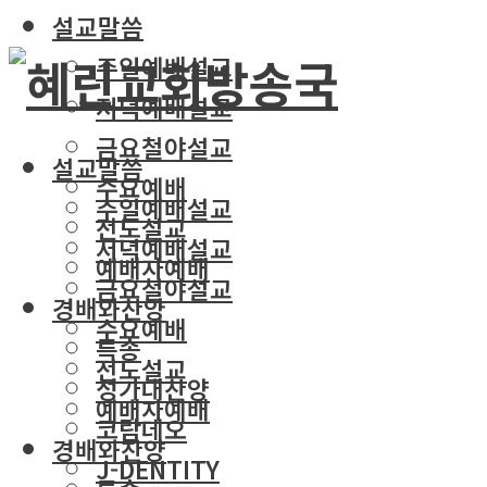
설교말씀
주일예배설교
저녁예배설교
금요철야설교
설교말씀
수요예배
주일예배설교
전도설교
저녁예배설교
예배자예배
금요철야설교
경배와찬양
수요예배
특송
전도설교
성가대찬양
예배자예배
코람데오
경배와찬양
J-DENTITY