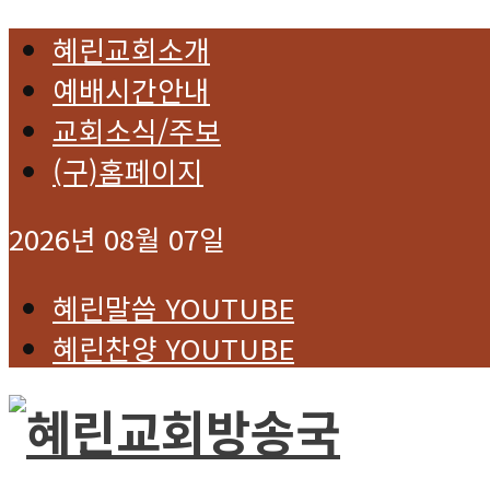
혜린교회소개
예배시간안내
교회소식/주보
(구)홈페이지
2026년 08월 07일
혜린말씀 YOUTUBE
혜린찬양 YOUTUBE