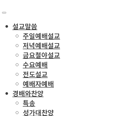
설교말씀
주일예배설교
저녁예배설교
금요철야설교
수요예배
전도설교
예배자예배
경배와찬양
특송
성가대찬양