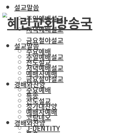
설교말씀
주일예배설교
저녁예배설교
금요철야설교
설교말씀
수요예배
주일예배설교
전도설교
저녁예배설교
예배자예배
금요철야설교
경배와찬양
수요예배
특송
전도설교
성가대찬양
예배자예배
코람데오
경배와찬양
J-DENTITY