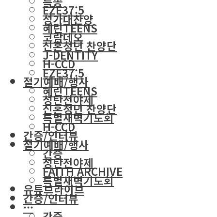
특송
EZE37:5
성가대찬양
혜린TEENS
코람데오
신혼청년 찬양단
J-DENTITY
H-CCD
EZE37:5
절기예배/행사
혜린TEENS
성탄전야제
신혼청년 찬양단
특별새벽기도회
H-CCD
간증/인터뷰
절기예배/행사
간증
성탄전야제
FAITH ARCHIVE
특별새벽기도회
유튜브라이브
간증/인터뷰
···
간증