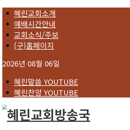
혜린교회소개
예배시간안내
교회소식/주보
(구)홈페이지
2026년 08월 06일
혜린말씀 YOUTUBE
혜린찬양 YOUTUBE