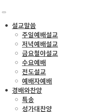
설교말씀
주일예배설교
저녁예배설교
금요철야설교
수요예배
전도설교
예배자예배
경배와찬양
특송
성가대찬양