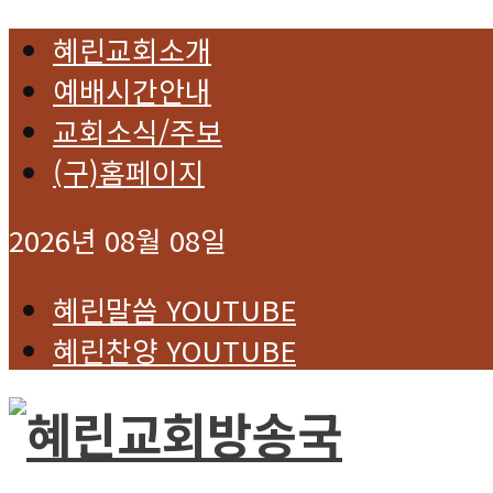
혜린교회소개
예배시간안내
교회소식/주보
(구)홈페이지
2026년 08월 08일
혜린말씀 YOUTUBE
혜린찬양 YOUTUBE