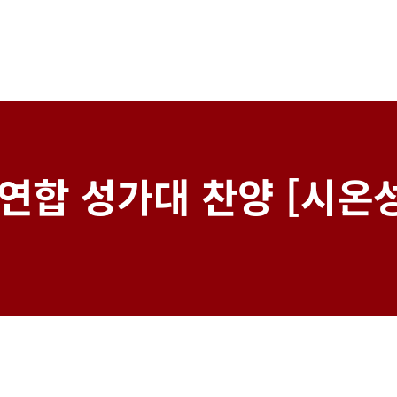
연합 성가대 찬양 [시온성