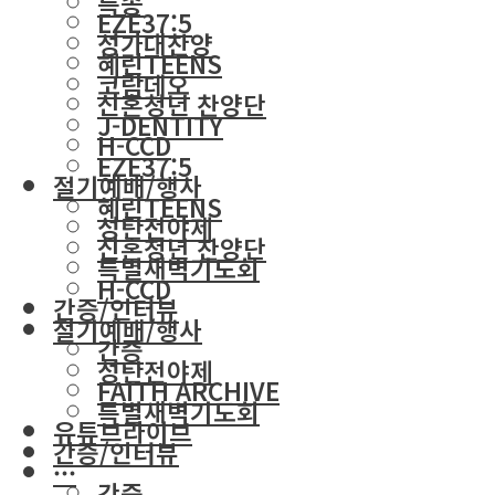
특송
EZE37:5
성가대찬양
혜린TEENS
코람데오
신혼청년 찬양단
J-DENTITY
H-CCD
EZE37:5
절기예배/행사
혜린TEENS
성탄전야제
신혼청년 찬양단
특별새벽기도회
H-CCD
간증/인터뷰
절기예배/행사
간증
성탄전야제
FAITH ARCHIVE
특별새벽기도회
유튜브라이브
간증/인터뷰
···
간증