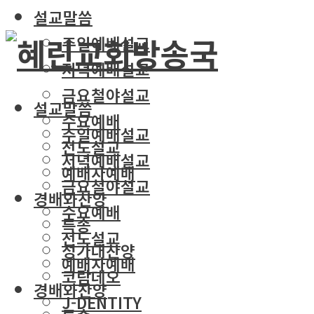
설교말씀
주일예배설교
저녁예배설교
금요철야설교
설교말씀
수요예배
주일예배설교
전도설교
저녁예배설교
예배자예배
금요철야설교
경배와찬양
수요예배
특송
전도설교
성가대찬양
예배자예배
코람데오
경배와찬양
J-DENTITY