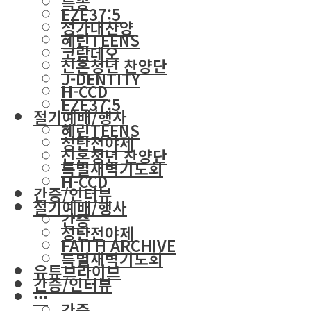
특송
EZE37:5
성가대찬양
혜린TEENS
코람데오
신혼청년 찬양단
J-DENTITY
H-CCD
EZE37:5
절기예배/행사
혜린TEENS
성탄전야제
신혼청년 찬양단
특별새벽기도회
H-CCD
간증/인터뷰
절기예배/행사
간증
성탄전야제
FAITH ARCHIVE
특별새벽기도회
유튜브라이브
간증/인터뷰
···
간증