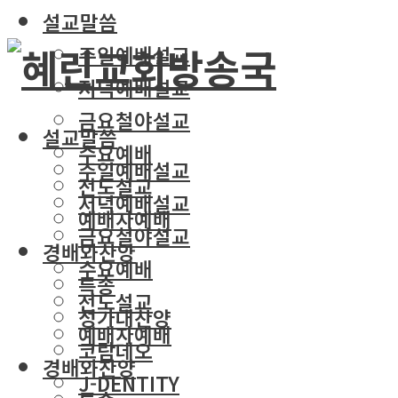
설교말씀
주일예배설교
저녁예배설교
금요철야설교
설교말씀
수요예배
주일예배설교
전도설교
저녁예배설교
예배자예배
금요철야설교
경배와찬양
수요예배
특송
전도설교
성가대찬양
예배자예배
코람데오
경배와찬양
J-DENTITY