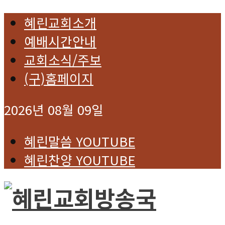
혜린교회소개
예배시간안내
교회소식/주보
(구)홈페이지
2026년 08월 09일
혜린말씀 YOUTUBE
혜린찬양 YOUTUBE