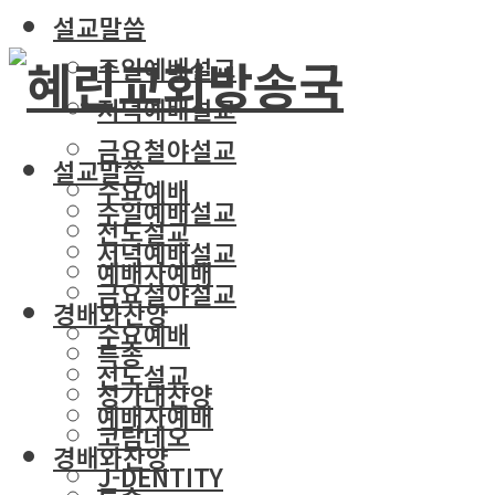
설교말씀
주일예배설교
저녁예배설교
금요철야설교
설교말씀
수요예배
주일예배설교
전도설교
저녁예배설교
예배자예배
금요철야설교
경배와찬양
수요예배
특송
전도설교
성가대찬양
예배자예배
코람데오
경배와찬양
J-DENTITY