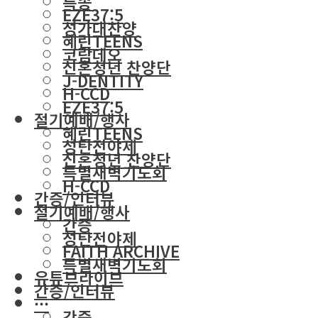
특송
EZE37:5
성가대찬양
혜린TEENS
코람데오
신혼청년 찬양단
J-DENTITY
H-CCD
EZE37:5
절기예배/행사
혜린TEENS
성탄전야제
신혼청년 찬양단
특별새벽기도회
H-CCD
간증/인터뷰
절기예배/행사
간증
성탄전야제
FAITH ARCHIVE
특별새벽기도회
유튜브라이브
간증/인터뷰
···
간증