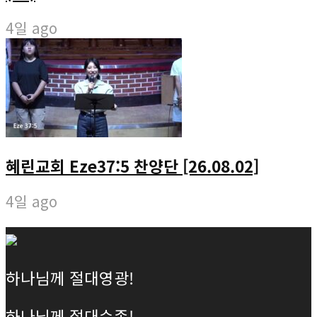
4일 ago
혜린교회 Eze37:5 찬양단 [26.08.02]
4일 ago
하나님께 절대영광!
하나님께 절대순종!