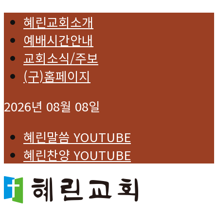
혜린교회소개
예배시간안내
교회소식/주보
(구)홈페이지
2026년 08월 08일
혜린말씀 YOUTUBE
혜린찬양 YOUTUBE