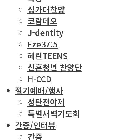
성가대찬양
코람데오
J-dentity
Eze37:5
혜린TEENS
신혼청년 찬양단
H-CCD
절기예배/행사
성탄전야제
특별새벽기도회
간증/인터뷰
간증