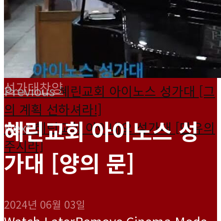
성가대찬양
Previous
혜린교회 아이노스 성가대 [그
의 계획 선하셔라!]
혜린교회 아이노스 성
Next
혜린교회 아이네오 성가대 [만유의
주시라]
가대 [양의 문]
2024년 06월 03일
Watch Later
Remove
Cinema Mode