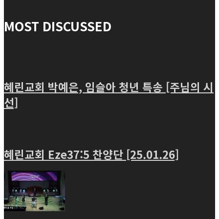
MOST DISCUSSED
혜린교회 박예은, 임슬아 청년 특송 [주님의 시
선]
혜린교회 Eze37:5 찬양단 [25.01.26]