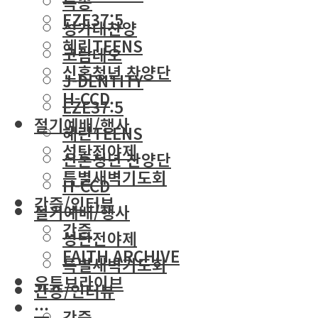
특송
EZE37:5
성가대찬양
혜린TEENS
코람데오
신혼청년 찬양단
J-DENTITY
H-CCD
EZE37:5
절기예배/행사
혜린TEENS
성탄전야제
신혼청년 찬양단
특별새벽기도회
H-CCD
간증/인터뷰
절기예배/행사
간증
성탄전야제
FAITH ARCHIVE
특별새벽기도회
유튜브라이브
간증/인터뷰
···
간증