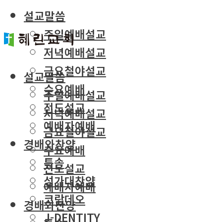
설교말씀
주일예배설교
저녁예배설교
금요철야설교
설교말씀
수요예배
주일예배설교
전도설교
저녁예배설교
예배자예배
금요철야설교
경배와찬양
수요예배
특송
전도설교
성가대찬양
예배자예배
코람데오
경배와찬양
J-DENTITY