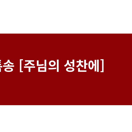
송 [주님의 성찬에]