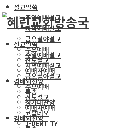
설교말씀
주일예배설교
저녁예배설교
금요철야설교
설교말씀
수요예배
주일예배설교
전도설교
저녁예배설교
예배자예배
금요철야설교
경배와찬양
수요예배
특송
전도설교
성가대찬양
예배자예배
코람데오
경배와찬양
J-DENTITY