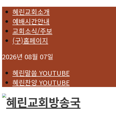
혜린교회소개
예배시간안내
교회소식/주보
(구)홈페이지
2026년 08월 07일
혜린말씀 YOUTUBE
혜린찬양 YOUTUBE