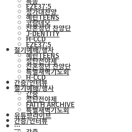
특송
EZE37:5
성가대찬양
혜린TEENS
코람데오
신혼청년 찬양단
J-DENTITY
H-CCD
EZE37:5
절기예배/행사
혜린TEENS
성탄전야제
신혼청년 찬양단
특별새벽기도회
H-CCD
간증/인터뷰
절기예배/행사
간증
성탄전야제
FAITH ARCHIVE
특별새벽기도회
유튜브라이브
간증/인터뷰
···
간증