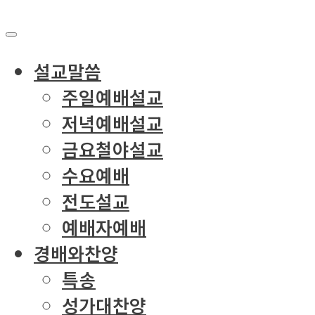
설교말씀
주일예배설교
저녁예배설교
금요철야설교
수요예배
전도설교
예배자예배
경배와찬양
특송
성가대찬양