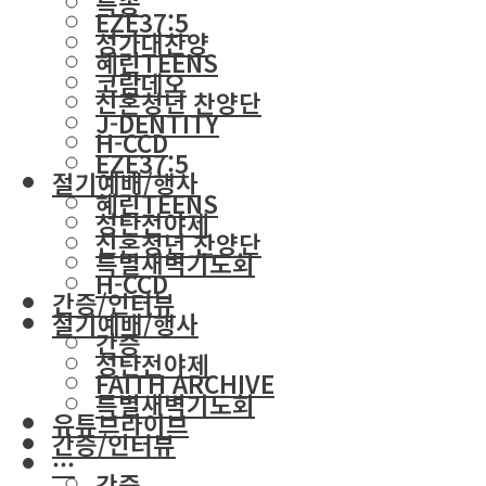
특송
EZE37:5
성가대찬양
혜린TEENS
코람데오
신혼청년 찬양단
J-DENTITY
H-CCD
EZE37:5
절기예배/행사
혜린TEENS
성탄전야제
신혼청년 찬양단
특별새벽기도회
H-CCD
간증/인터뷰
절기예배/행사
간증
성탄전야제
FAITH ARCHIVE
특별새벽기도회
유튜브라이브
간증/인터뷰
···
간증