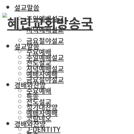
설교말씀
주일예배설교
저녁예배설교
금요철야설교
설교말씀
수요예배
주일예배설교
전도설교
저녁예배설교
예배자예배
금요철야설교
경배와찬양
수요예배
특송
전도설교
성가대찬양
예배자예배
코람데오
경배와찬양
J-DENTITY