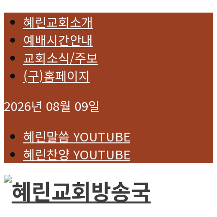
혜린교회소개
예배시간안내
교회소식/주보
(구)홈페이지
2026년 08월 09일
혜린말씀 YOUTUBE
혜린찬양 YOUTUBE