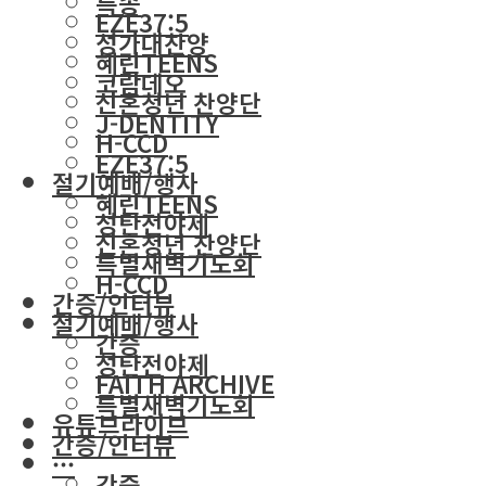
특송
EZE37:5
성가대찬양
혜린TEENS
코람데오
신혼청년 찬양단
J-DENTITY
H-CCD
EZE37:5
절기예배/행사
혜린TEENS
성탄전야제
신혼청년 찬양단
특별새벽기도회
H-CCD
간증/인터뷰
절기예배/행사
간증
성탄전야제
FAITH ARCHIVE
특별새벽기도회
유튜브라이브
간증/인터뷰
···
간증