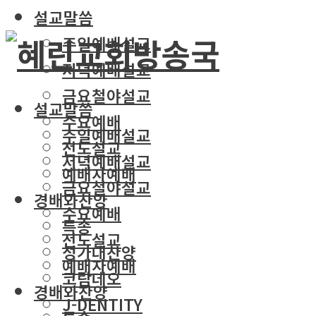
설교말씀
주일예배설교
저녁예배설교
금요철야설교
설교말씀
수요예배
주일예배설교
전도설교
저녁예배설교
예배자예배
금요철야설교
경배와찬양
수요예배
특송
전도설교
성가대찬양
예배자예배
코람데오
경배와찬양
J-DENTITY