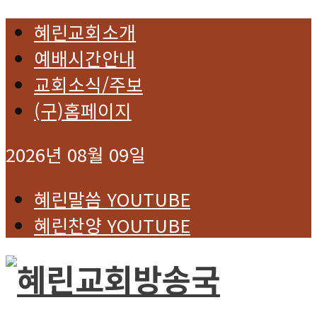
혜린교회소개
예배시간안내
교회소식/주보
(구)홈페이지
2026년 08월 09일
혜린말씀 YOUTUBE
혜린찬양 YOUTUBE