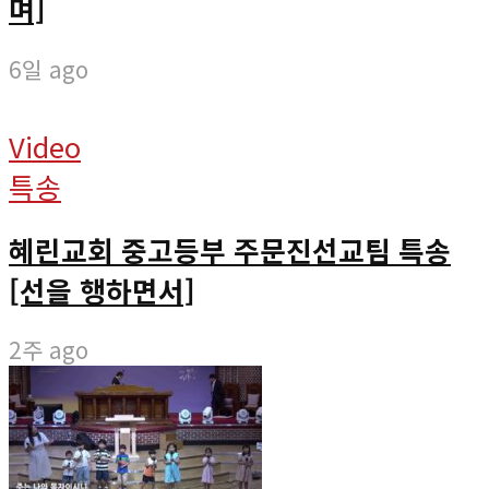
며]
6일 ago
Video
특송
혜린교회 중고등부 주문진선교팀 특송
[선을 행하면서]
2주 ago