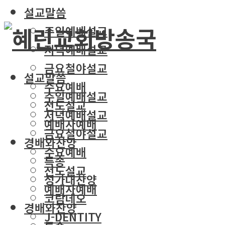
설교말씀
주일예배설교
저녁예배설교
금요철야설교
설교말씀
수요예배
주일예배설교
전도설교
저녁예배설교
예배자예배
금요철야설교
경배와찬양
수요예배
특송
전도설교
성가대찬양
예배자예배
코람데오
경배와찬양
J-DENTITY