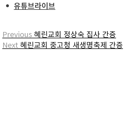
유튜브라이브
Previous
혜린교회 정상숙 집사 간증
Next
혜린교회 중고청 새생명축제 간증