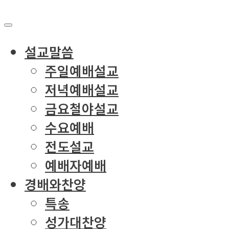
설교말씀
주일예배설교
저녁예배설교
금요철야설교
수요예배
전도설교
예배자예배
경배와찬양
특송
성가대찬양