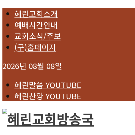
혜린교회소개
예배시간안내
교회소식/주보
(구)홈페이지
2026년 08월 08일
혜린말씀 YOUTUBE
혜린찬양 YOUTUBE