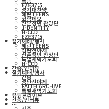
특송
EZE37:5
성가대찬양
혜린TEENS
코람데오
신혼청년 찬양단
J-DENTITY
H-CCD
EZE37:5
절기예배/행사
혜린TEENS
성탄전야제
신혼청년 찬양단
특별새벽기도회
H-CCD
간증/인터뷰
절기예배/행사
간증
성탄전야제
FAITH ARCHIVE
특별새벽기도회
유튜브라이브
간증/인터뷰
···
간증