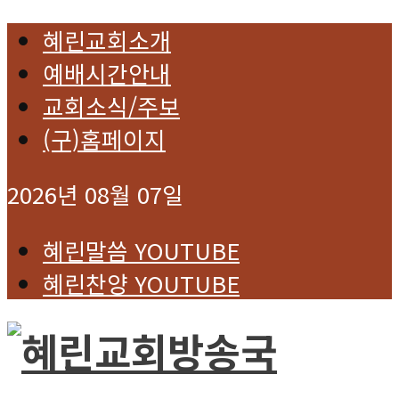
혜린교회소개
예배시간안내
교회소식/주보
(구)홈페이지
2026년 08월 07일
혜린말씀 YOUTUBE
혜린찬양 YOUTUBE