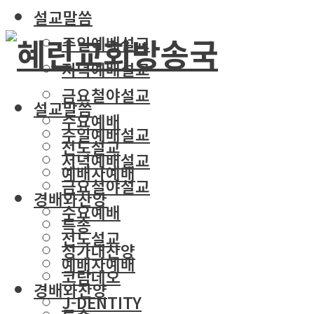
설교말씀
주일예배설교
저녁예배설교
금요철야설교
설교말씀
수요예배
주일예배설교
전도설교
저녁예배설교
예배자예배
금요철야설교
경배와찬양
수요예배
특송
전도설교
성가대찬양
예배자예배
코람데오
경배와찬양
J-DENTITY