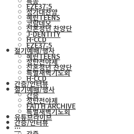
특송
EZE37:5
성가대찬양
혜린TEENS
코람데오
신혼청년 찬양단
J-DENTITY
H-CCD
EZE37:5
절기예배/행사
혜린TEENS
성탄전야제
신혼청년 찬양단
특별새벽기도회
H-CCD
간증/인터뷰
절기예배/행사
간증
성탄전야제
FAITH ARCHIVE
특별새벽기도회
유튜브라이브
간증/인터뷰
···
간증