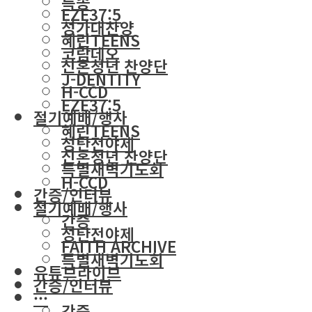
특송
EZE37:5
성가대찬양
혜린TEENS
코람데오
신혼청년 찬양단
J-DENTITY
H-CCD
EZE37:5
절기예배/행사
혜린TEENS
성탄전야제
신혼청년 찬양단
특별새벽기도회
H-CCD
간증/인터뷰
절기예배/행사
간증
성탄전야제
FAITH ARCHIVE
특별새벽기도회
유튜브라이브
간증/인터뷰
···
간증