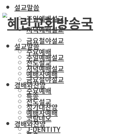
설교말씀
주일예배설교
저녁예배설교
금요철야설교
설교말씀
수요예배
주일예배설교
전도설교
저녁예배설교
예배자예배
금요철야설교
경배와찬양
수요예배
특송
전도설교
성가대찬양
예배자예배
코람데오
경배와찬양
J-DENTITY