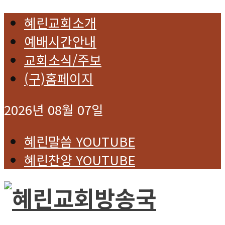
혜린교회소개
예배시간안내
교회소식/주보
(구)홈페이지
2026년 08월 07일
혜린말씀 YOUTUBE
혜린찬양 YOUTUBE