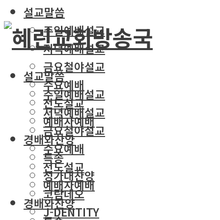
설교말씀
주일예배설교
저녁예배설교
금요철야설교
설교말씀
수요예배
주일예배설교
전도설교
저녁예배설교
예배자예배
금요철야설교
경배와찬양
수요예배
특송
전도설교
성가대찬양
예배자예배
코람데오
경배와찬양
J-DENTITY