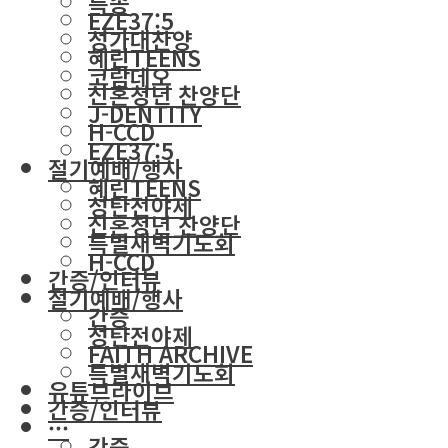
특송
EZE37:5
성가대찬양
혜린TEENS
코람데오
신혼청년 찬양단
J-DENTITY
H-CCD
EZE37:5
절기예배/행사
혜린TEENS
성탄전야제
신혼청년 찬양단
특별새벽기도회
H-CCD
간증/인터뷰
절기예배/행사
간증
성탄전야제
FAITH ARCHIVE
특별새벽기도회
유튜브라이브
간증/인터뷰
···
간증