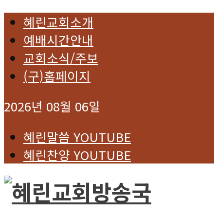
혜린교회소개
예배시간안내
교회소식/주보
(구)홈페이지
2026년 08월 06일
혜린말씀 YOUTUBE
혜린찬양 YOUTUBE