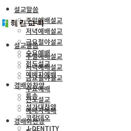
설교말씀
주일예배설교
저녁예배설교
금요철야설교
설교말씀
수요예배
주일예배설교
전도설교
저녁예배설교
예배자예배
금요철야설교
경배와찬양
수요예배
특송
전도설교
성가대찬양
예배자예배
코람데오
경배와찬양
J-DENTITY