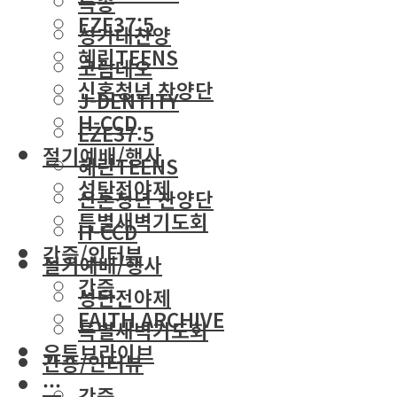
특송
EZE37:5
성가대찬양
혜린TEENS
코람데오
신혼청년 찬양단
J-DENTITY
H-CCD
EZE37:5
절기예배/행사
혜린TEENS
성탄전야제
신혼청년 찬양단
특별새벽기도회
H-CCD
간증/인터뷰
절기예배/행사
간증
성탄전야제
FAITH ARCHIVE
특별새벽기도회
유튜브라이브
간증/인터뷰
···
간증