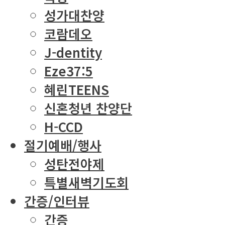
성가대찬양
코람데오
J-dentity
Eze37:5
혜린TEENS
신혼청년 찬양단
H-CCD
절기예배/행사
성탄전야제
특별새벽기도회
간증/인터뷰
간증