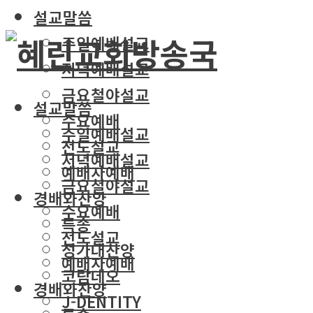
설교말씀
주일예배설교
저녁예배설교
금요철야설교
설교말씀
수요예배
주일예배설교
전도설교
저녁예배설교
예배자예배
금요철야설교
경배와찬양
수요예배
특송
전도설교
성가대찬양
예배자예배
코람데오
경배와찬양
J-DENTITY