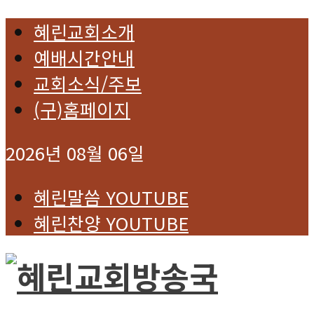
혜린교회소개
예배시간안내
교회소식/주보
(구)홈페이지
2026년 08월 06일
혜린말씀 YOUTUBE
혜린찬양 YOUTUBE