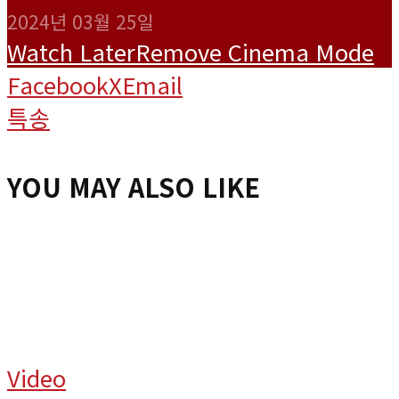
2024년 03월 25일
Watch Later
Remove
Cinema Mode
Facebook
X
Email
특송
YOU MAY ALSO LIKE
Video