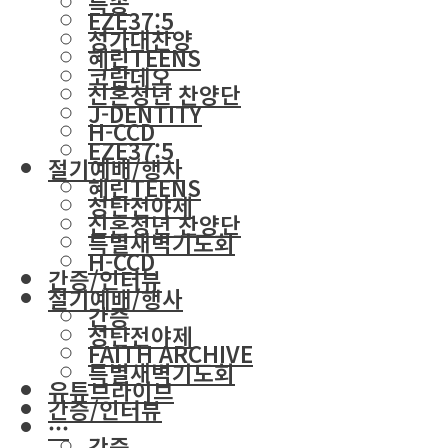
특송
EZE37:5
성가대찬양
혜린TEENS
코람데오
신혼청년 찬양단
J-DENTITY
H-CCD
EZE37:5
절기예배/행사
혜린TEENS
성탄전야제
신혼청년 찬양단
특별새벽기도회
H-CCD
간증/인터뷰
절기예배/행사
간증
성탄전야제
FAITH ARCHIVE
특별새벽기도회
유튜브라이브
간증/인터뷰
···
간증