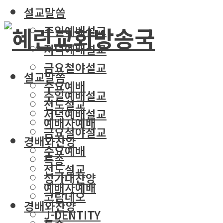
설교말씀
주일예배설교
저녁예배설교
금요철야설교
설교말씀
수요예배
주일예배설교
전도설교
저녁예배설교
예배자예배
금요철야설교
경배와찬양
수요예배
특송
전도설교
성가대찬양
예배자예배
코람데오
경배와찬양
J-DENTITY