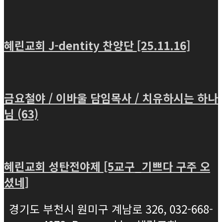
혜린교회 J-dentity 찬양단 [25.11.16]
금요철야 / 이바울 담임목사 / 치유하시는 하나
님 (63)
혜린교회 성탄전야제 [5교구_기쁘다 구주 오
셨네]
경기도 부천시 원미구 계남로 326, 032-668-