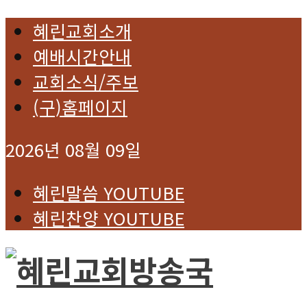
혜린교회소개
예배시간안내
교회소식/주보
(구)홈페이지
2026년 08월 09일
혜린말씀 YOUTUBE
혜린찬양 YOUTUBE