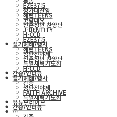
특송
EZE37:5
성가대찬양
혜린TEENS
코람데오
신혼청년 찬양단
J-DENTITY
H-CCD
EZE37:5
절기예배/행사
혜린TEENS
성탄전야제
신혼청년 찬양단
특별새벽기도회
H-CCD
간증/인터뷰
절기예배/행사
간증
성탄전야제
FAITH ARCHIVE
특별새벽기도회
유튜브라이브
간증/인터뷰
···
간증