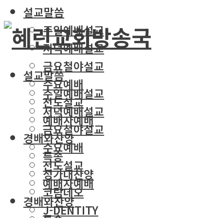
설교말씀
주일예배설교
저녁예배설교
금요철야설교
설교말씀
수요예배
주일예배설교
전도설교
저녁예배설교
예배자예배
금요철야설교
경배와찬양
수요예배
특송
전도설교
성가대찬양
예배자예배
코람데오
경배와찬양
J-DENTITY