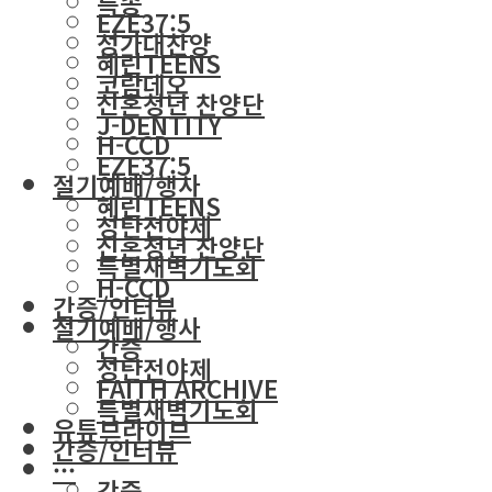
특송
EZE37:5
성가대찬양
혜린TEENS
코람데오
신혼청년 찬양단
J-DENTITY
H-CCD
EZE37:5
절기예배/행사
혜린TEENS
성탄전야제
신혼청년 찬양단
특별새벽기도회
H-CCD
간증/인터뷰
절기예배/행사
간증
성탄전야제
FAITH ARCHIVE
특별새벽기도회
유튜브라이브
간증/인터뷰
···
간증