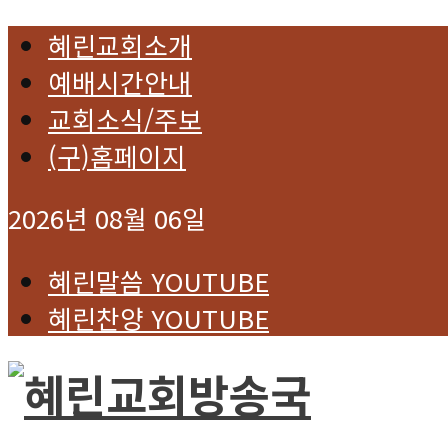
혜린교회소개
예배시간안내
교회소식/주보
(구)홈페이지
2026년 08월 06일
혜린말씀 YOUTUBE
혜린찬양 YOUTUBE