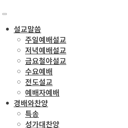
설교말씀
주일예배설교
저녁예배설교
금요철야설교
수요예배
전도설교
예배자예배
경배와찬양
특송
성가대찬양