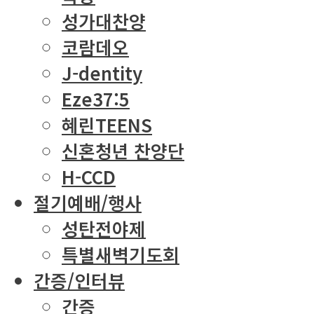
성가대찬양
코람데오
J-dentity
Eze37:5
혜린TEENS
신혼청년 찬양단
H-CCD
절기예배/행사
성탄전야제
특별새벽기도회
간증/인터뷰
간증