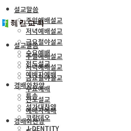
설교말씀
주일예배설교
저녁예배설교
금요철야설교
설교말씀
수요예배
주일예배설교
전도설교
저녁예배설교
예배자예배
금요철야설교
경배와찬양
수요예배
특송
전도설교
성가대찬양
예배자예배
코람데오
경배와찬양
J-DENTITY