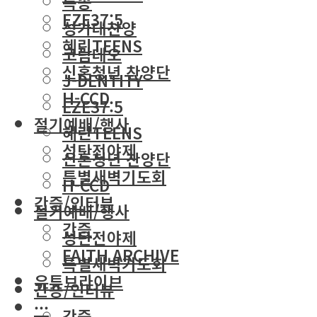
특송
EZE37:5
성가대찬양
혜린TEENS
코람데오
신혼청년 찬양단
J-DENTITY
H-CCD
EZE37:5
절기예배/행사
혜린TEENS
성탄전야제
신혼청년 찬양단
특별새벽기도회
H-CCD
간증/인터뷰
절기예배/행사
간증
성탄전야제
FAITH ARCHIVE
특별새벽기도회
유튜브라이브
간증/인터뷰
···
간증