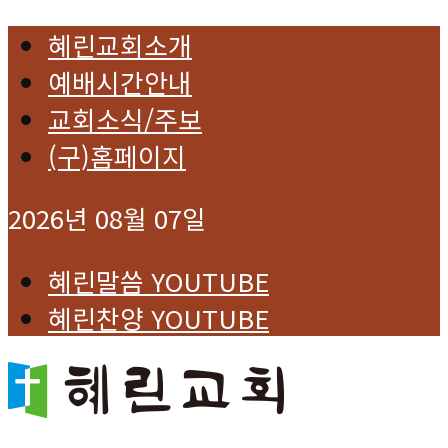
혜린교회소개
예배시간안내
교회소식/주보
(구)홈페이지
2026년 08월 07일
혜린말씀 YOUTUBE
혜린찬양 YOUTUBE