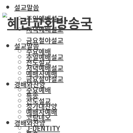
설교말씀
주일예배설교
저녁예배설교
금요철야설교
설교말씀
수요예배
주일예배설교
전도설교
저녁예배설교
예배자예배
금요철야설교
경배와찬양
수요예배
특송
전도설교
성가대찬양
예배자예배
코람데오
경배와찬양
J-DENTITY