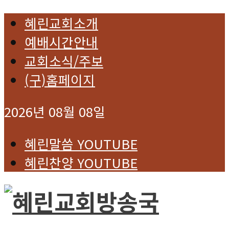
혜린교회소개
예배시간안내
교회소식/주보
(구)홈페이지
2026년 08월 08일
혜린말씀 YOUTUBE
혜린찬양 YOUTUBE