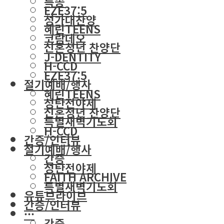
특송
EZE37:5
성가대찬양
혜린TEENS
코람데오
신혼청년 찬양단
J-DENTITY
H-CCD
EZE37:5
절기예배/행사
혜린TEENS
성탄전야제
신혼청년 찬양단
특별새벽기도회
H-CCD
간증/인터뷰
절기예배/행사
간증
성탄전야제
FAITH ARCHIVE
특별새벽기도회
유튜브라이브
간증/인터뷰
···
간증