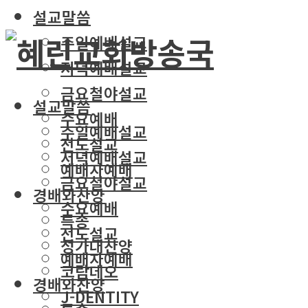
설교말씀
주일예배설교
저녁예배설교
금요철야설교
설교말씀
수요예배
주일예배설교
전도설교
저녁예배설교
예배자예배
금요철야설교
경배와찬양
수요예배
특송
전도설교
성가대찬양
예배자예배
코람데오
경배와찬양
J-DENTITY