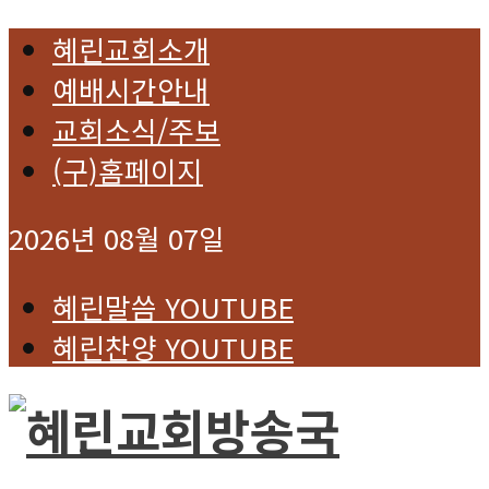
혜린교회소개
예배시간안내
교회소식/주보
(구)홈페이지
2026년 08월 07일
혜린말씀 YOUTUBE
혜린찬양 YOUTUBE