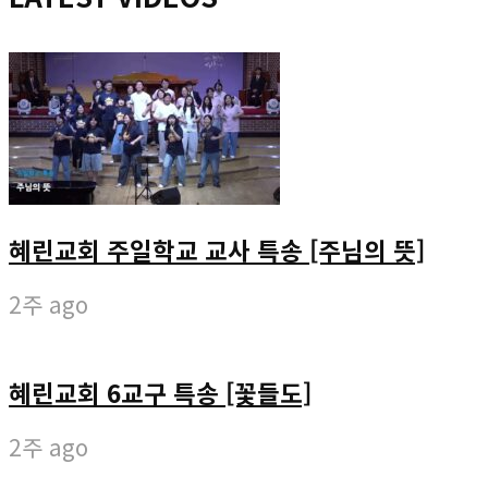
혜린교회 주일학교 교사 특송 [주님의 뜻]
2주 ago
혜린교회 6교구 특송 [꽃들도]
2주 ago