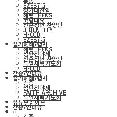
특송
EZE37:5
성가대찬양
혜린TEENS
코람데오
신혼청년 찬양단
J-DENTITY
H-CCD
EZE37:5
절기예배/행사
혜린TEENS
성탄전야제
신혼청년 찬양단
특별새벽기도회
H-CCD
간증/인터뷰
절기예배/행사
간증
성탄전야제
FAITH ARCHIVE
특별새벽기도회
유튜브라이브
간증/인터뷰
···
간증