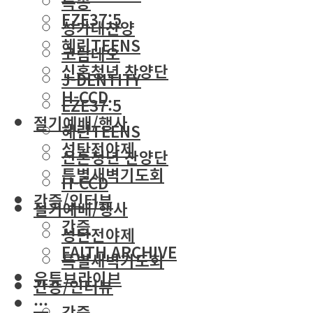
특송
EZE37:5
성가대찬양
혜린TEENS
코람데오
신혼청년 찬양단
J-DENTITY
H-CCD
EZE37:5
절기예배/행사
혜린TEENS
성탄전야제
신혼청년 찬양단
특별새벽기도회
H-CCD
간증/인터뷰
절기예배/행사
간증
성탄전야제
FAITH ARCHIVE
특별새벽기도회
유튜브라이브
간증/인터뷰
···
간증