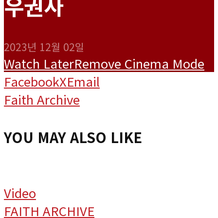
우권사
2023년 12월 02일
Watch Later
Remove
Cinema Mode
Facebook
X
Email
Faith Archive
YOU MAY ALSO LIKE
Video
FAITH ARCHIVE