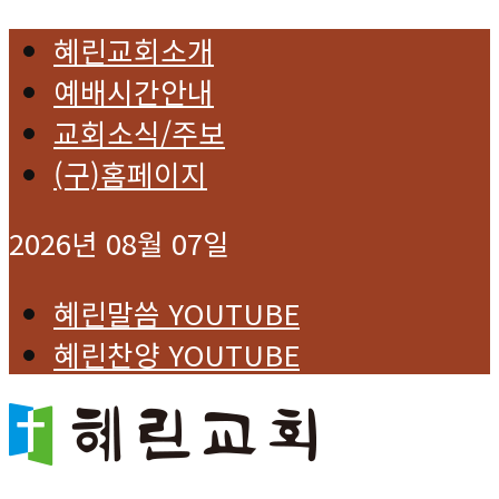
혜린교회소개
예배시간안내
교회소식/주보
(구)홈페이지
2026년 08월 07일
혜린말씀 YOUTUBE
혜린찬양 YOUTUBE