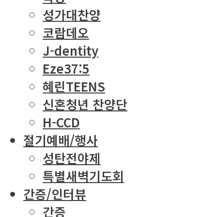
성가대찬양
코람데오
J-dentity
Eze37:5
혜린TEENS
신혼청년 찬양단
H-CCD
절기예배/행사
성탄전야제
특별새벽기도회
간증/인터뷰
간증