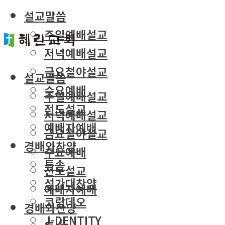
설교말씀
주일예배설교
저녁예배설교
금요철야설교
설교말씀
수요예배
주일예배설교
전도설교
저녁예배설교
예배자예배
금요철야설교
경배와찬양
수요예배
특송
전도설교
성가대찬양
예배자예배
코람데오
경배와찬양
J-DENTITY