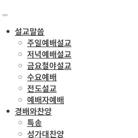
설교말씀
주일예배설교
저녁예배설교
금요철야설교
수요예배
전도설교
예배자예배
경배와찬양
특송
성가대찬양