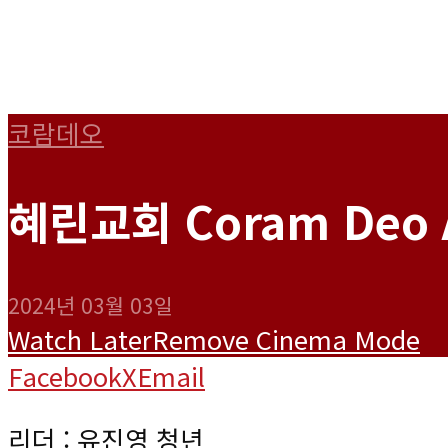
코람데오
혜린교회 Coram Deo A
2024년 03월 03일
Watch Later
Remove
Cinema Mode
Facebook
X
Email
리더 : 유진영 청년