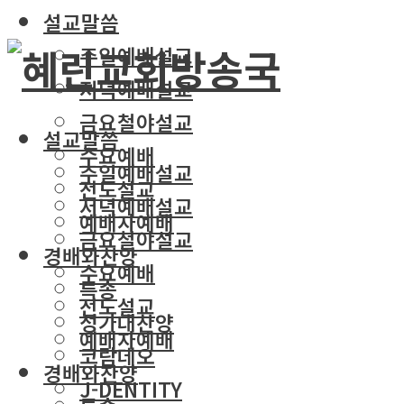
설교말씀
주일예배설교
저녁예배설교
금요철야설교
설교말씀
수요예배
주일예배설교
전도설교
저녁예배설교
예배자예배
금요철야설교
경배와찬양
수요예배
특송
전도설교
성가대찬양
예배자예배
코람데오
경배와찬양
J-DENTITY