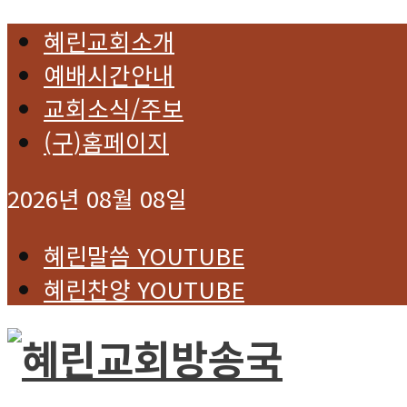
혜린교회소개
예배시간안내
교회소식/주보
(구)홈페이지
2026년 08월 08일
혜린말씀 YOUTUBE
혜린찬양 YOUTUBE