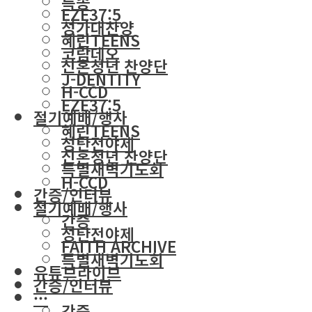
특송
EZE37:5
성가대찬양
혜린TEENS
코람데오
신혼청년 찬양단
J-DENTITY
H-CCD
EZE37:5
절기예배/행사
혜린TEENS
성탄전야제
신혼청년 찬양단
특별새벽기도회
H-CCD
간증/인터뷰
절기예배/행사
간증
성탄전야제
FAITH ARCHIVE
특별새벽기도회
유튜브라이브
간증/인터뷰
···
간증