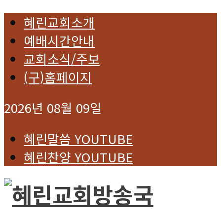
혜린교회소개
예배시간안내
교회소식/주보
(구)홈페이지
2026년 08월 09일
혜린말씀 YOUTUBE
혜린찬양 YOUTUBE