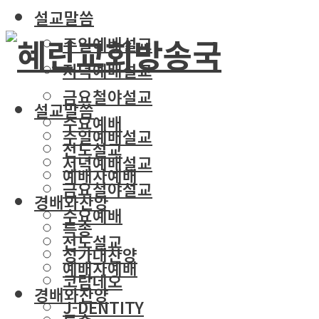
설교말씀
주일예배설교
저녁예배설교
금요철야설교
설교말씀
수요예배
주일예배설교
전도설교
저녁예배설교
예배자예배
금요철야설교
경배와찬양
수요예배
특송
전도설교
성가대찬양
예배자예배
코람데오
경배와찬양
J-DENTITY