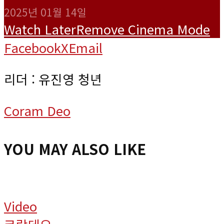
2025년 01월 14일
Watch Later
Remove
Cinema Mode
Facebook
X
Email
리더 : 유진영 청년
Coram Deo
YOU MAY ALSO LIKE
Video