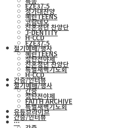
특송
EZE37:5
성가대찬양
혜린TEENS
코람데오
신혼청년 찬양단
J-DENTITY
H-CCD
EZE37:5
절기예배/행사
혜린TEENS
성탄전야제
신혼청년 찬양단
특별새벽기도회
H-CCD
간증/인터뷰
절기예배/행사
간증
성탄전야제
FAITH ARCHIVE
특별새벽기도회
유튜브라이브
간증/인터뷰
···
간증