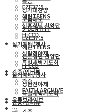
특송
EZE37:5
성가대찬양
혜린TEENS
코람데오
신혼청년 찬양단
J-DENTITY
H-CCD
EZE37:5
절기예배/행사
혜린TEENS
성탄전야제
신혼청년 찬양단
특별새벽기도회
H-CCD
간증/인터뷰
절기예배/행사
간증
성탄전야제
FAITH ARCHIVE
특별새벽기도회
유튜브라이브
간증/인터뷰
···
간증