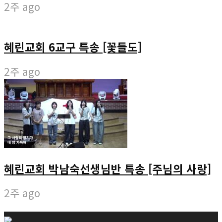
2주 ago
혜린교회 6교구 특송 [꽃들도]
2주 ago
혜린교회 박남숙선생님반 특송 [주님의 사랑]
2주 ago