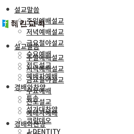
설교말씀
주일예배설교
저녁예배설교
금요철야설교
설교말씀
수요예배
주일예배설교
전도설교
저녁예배설교
예배자예배
금요철야설교
경배와찬양
수요예배
특송
전도설교
성가대찬양
예배자예배
코람데오
경배와찬양
J-DENTITY