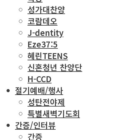
성가대찬양
코람데오
J-dentity
Eze37:5
혜린TEENS
신혼청년 찬양단
H-CCD
절기예배/행사
성탄전야제
특별새벽기도회
간증/인터뷰
간증