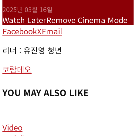
2025년 03월 16일
Watch Later
Remove
Cinema Mode
Facebook
X
Email
리더 : 유진영 청년
코람데오
YOU MAY ALSO LIKE
Video