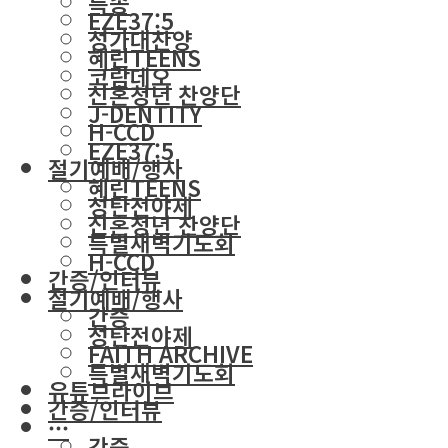
특송
EZE37:5
성가대찬양
혜린TEENS
코람데오
신혼청년 찬양단
J-DENTITY
H-CCD
EZE37:5
절기예배/행사
혜린TEENS
성탄전야제
신혼청년 찬양단
특별새벽기도회
H-CCD
간증/인터뷰
절기예배/행사
간증
성탄전야제
FAITH ARCHIVE
특별새벽기도회
유튜브라이브
간증/인터뷰
···
간증