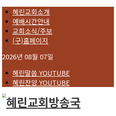
혜린교회소개
예배시간안내
교회소식/주보
(구)홈페이지
2026년 08월 07일
혜린말씀 YOUTUBE
혜린찬양 YOUTUBE