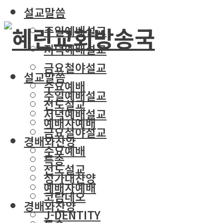
설교말씀
주일예배설교
저녁예배설교
금요철야설교
설교말씀
수요예배
주일예배설교
전도설교
저녁예배설교
예배자예배
금요철야설교
경배와찬양
수요예배
특송
전도설교
성가대찬양
예배자예배
코람데오
경배와찬양
J-DENTITY