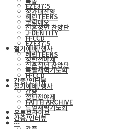
특송
EZE37:5
성가대찬양
혜린TEENS
코람데오
신혼청년 찬양단
J-DENTITY
H-CCD
EZE37:5
절기예배/행사
혜린TEENS
성탄전야제
신혼청년 찬양단
특별새벽기도회
H-CCD
간증/인터뷰
절기예배/행사
간증
성탄전야제
FAITH ARCHIVE
특별새벽기도회
유튜브라이브
간증/인터뷰
···
간증