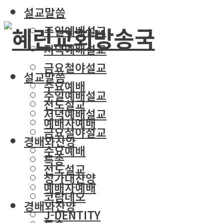
설교말씀
주일예배설교
저녁예배설교
금요철야설교
설교말씀
수요예배
주일예배설교
전도설교
저녁예배설교
예배자예배
금요철야설교
경배와찬양
수요예배
특송
전도설교
성가대찬양
예배자예배
코람데오
경배와찬양
J-DENTITY