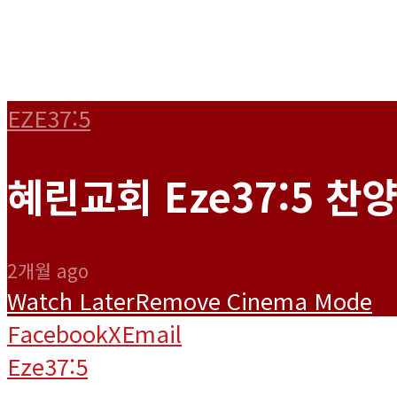
EZE37:5
혜린교회 Eze37:5 찬양단
2개월 ago
Watch Later
Remove
Cinema Mode
Facebook
X
Email
Eze37:5