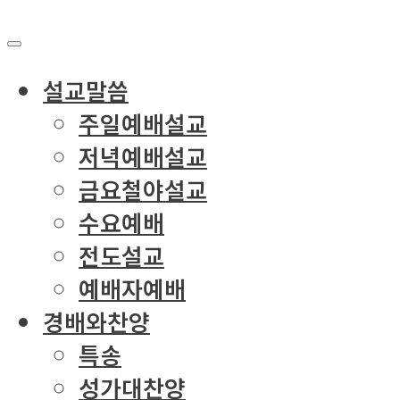
설교말씀
주일예배설교
저녁예배설교
금요철야설교
수요예배
전도설교
예배자예배
경배와찬양
특송
성가대찬양