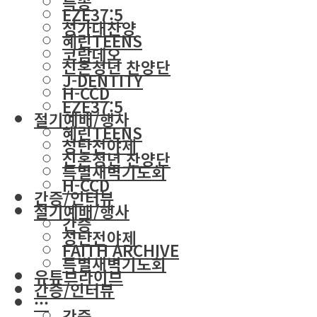
특송
EZE37:5
성가대찬양
혜린TEENS
코람데오
신혼청년 찬양단
J-DENTITY
H-CCD
EZE37:5
절기예배/행사
혜린TEENS
성탄전야제
신혼청년 찬양단
특별새벽기도회
H-CCD
간증/인터뷰
절기예배/행사
간증
성탄전야제
FAITH ARCHIVE
특별새벽기도회
유튜브라이브
간증/인터뷰
···
간증