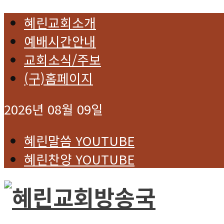
혜린교회소개
예배시간안내
교회소식/주보
(구)홈페이지
2026년 08월 09일
혜린말씀 YOUTUBE
혜린찬양 YOUTUBE