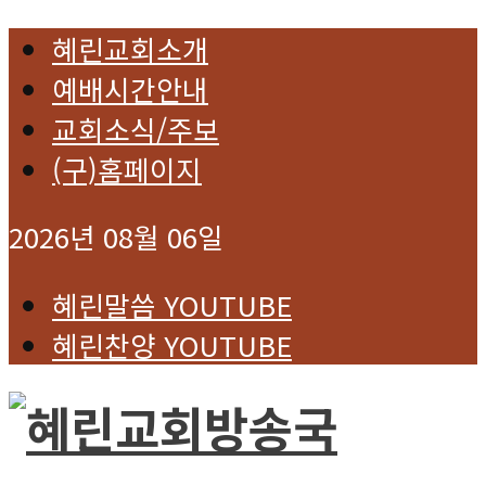
혜린교회소개
예배시간안내
교회소식/주보
(구)홈페이지
2026년 08월 06일
혜린말씀 YOUTUBE
혜린찬양 YOUTUBE