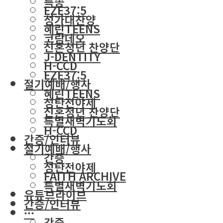
특송
EZE37:5
성가대찬양
혜린TEENS
코람데오
신혼청년 찬양단
J-DENTITY
H-CCD
EZE37:5
절기예배/행사
혜린TEENS
성탄전야제
신혼청년 찬양단
특별새벽기도회
H-CCD
간증/인터뷰
절기예배/행사
간증
성탄전야제
FAITH ARCHIVE
특별새벽기도회
유튜브라이브
간증/인터뷰
···
간증