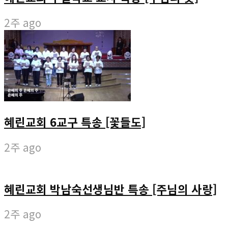
2주 ago
혜린교회 6교구 특송 [꽃들도]
2주 ago
혜린교회 박남숙선생님반 특송 [주님의 사랑]
2주 ago