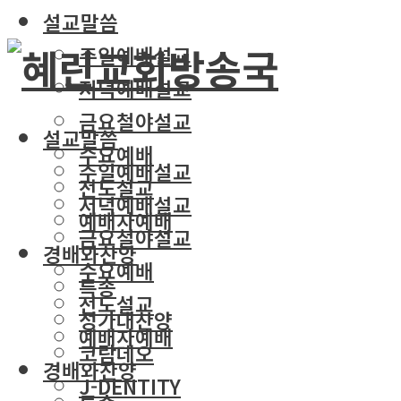
설교말씀
주일예배설교
저녁예배설교
금요철야설교
설교말씀
수요예배
주일예배설교
전도설교
저녁예배설교
예배자예배
금요철야설교
경배와찬양
수요예배
특송
전도설교
성가대찬양
예배자예배
코람데오
경배와찬양
J-DENTITY