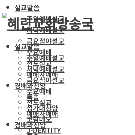
설교말씀
주일예배설교
저녁예배설교
금요철야설교
설교말씀
수요예배
주일예배설교
전도설교
저녁예배설교
예배자예배
금요철야설교
경배와찬양
수요예배
특송
전도설교
성가대찬양
예배자예배
코람데오
경배와찬양
J-DENTITY