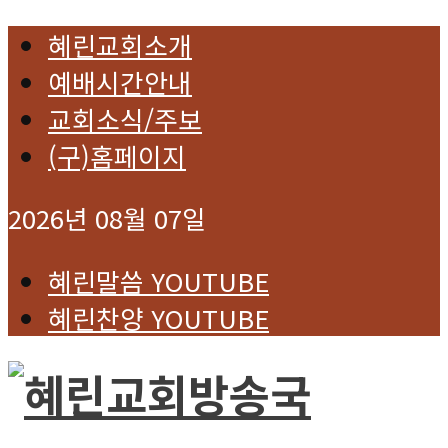
혜린교회소개
예배시간안내
교회소식/주보
(구)홈페이지
2026년 08월 07일
혜린말씀 YOUTUBE
혜린찬양 YOUTUBE