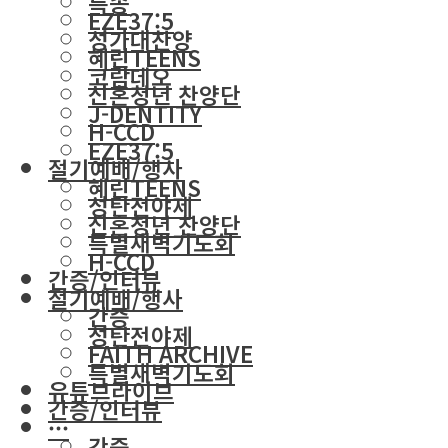
특송
EZE37:5
성가대찬양
혜린TEENS
코람데오
신혼청년 찬양단
J-DENTITY
H-CCD
EZE37:5
절기예배/행사
혜린TEENS
성탄전야제
신혼청년 찬양단
특별새벽기도회
H-CCD
간증/인터뷰
절기예배/행사
간증
성탄전야제
FAITH ARCHIVE
특별새벽기도회
유튜브라이브
간증/인터뷰
···
간증