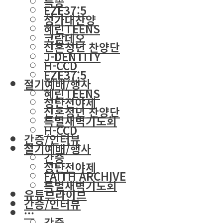
특송
EZE37:5
성가대찬양
혜린TEENS
코람데오
신혼청년 찬양단
J-DENTITY
H-CCD
EZE37:5
절기예배/행사
혜린TEENS
성탄전야제
신혼청년 찬양단
특별새벽기도회
H-CCD
간증/인터뷰
절기예배/행사
간증
성탄전야제
FAITH ARCHIVE
특별새벽기도회
유튜브라이브
간증/인터뷰
···
간증