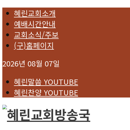
혜린교회소개
예배시간안내
교회소식/주보
(구)홈페이지
2026년 08월 07일
혜린말씀 YOUTUBE
혜린찬양 YOUTUBE