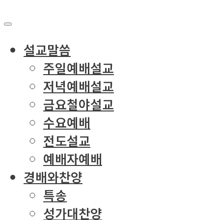
설교말씀
주일예배설교
저녁예배설교
금요철야설교
수요예배
전도설교
예배자예배
경배와찬양
특송
성가대찬양