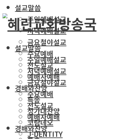
설교말씀
주일예배설교
저녁예배설교
금요철야설교
설교말씀
수요예배
주일예배설교
전도설교
저녁예배설교
예배자예배
금요철야설교
경배와찬양
수요예배
특송
전도설교
성가대찬양
예배자예배
코람데오
경배와찬양
J-DENTITY