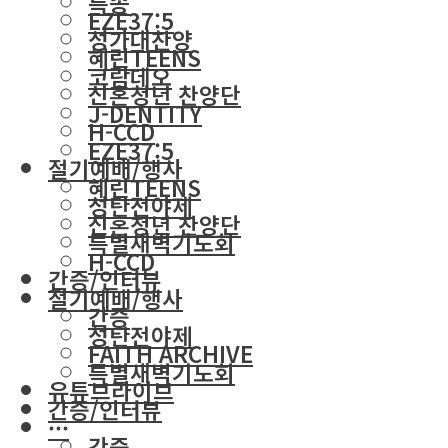
특송
EZE37:5
성가대찬양
혜린TEENS
코람데오
신혼청년 찬양단
J-DENTITY
H-CCD
EZE37:5
절기예배/행사
혜린TEENS
성탄전야제
신혼청년 찬양단
특별새벽기도회
H-CCD
간증/인터뷰
절기예배/행사
간증
성탄전야제
FAITH ARCHIVE
특별새벽기도회
유튜브라이브
간증/인터뷰
···
간증