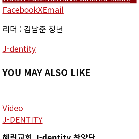
Facebook
X
Email
리더 : 김남준 청년
J-dentity
YOU MAY ALSO LIKE
Video
J-DENTITY
혜린교회 J-dentity 찬양단