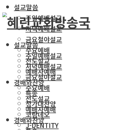
설교말씀
주일예배설교
저녁예배설교
금요철야설교
설교말씀
수요예배
주일예배설교
전도설교
저녁예배설교
예배자예배
금요철야설교
경배와찬양
수요예배
특송
전도설교
성가대찬양
예배자예배
코람데오
경배와찬양
J-DENTITY