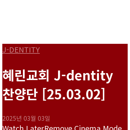
J-DENTITY
혜린교회 J-dentity
찬양단 [25.03.02]
2025년 03월 03일
Watch Later
Remove
Cinema Mode