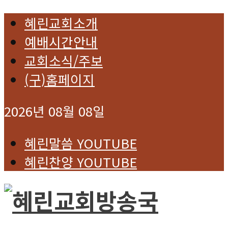
혜린교회소개
예배시간안내
교회소식/주보
(구)홈페이지
2026년 08월 08일
혜린말씀 YOUTUBE
혜린찬양 YOUTUBE