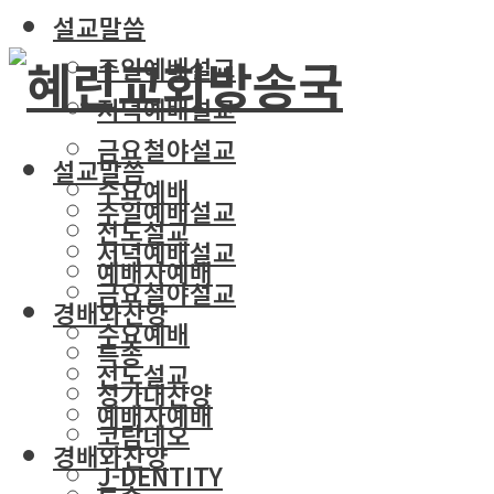
설교말씀
주일예배설교
저녁예배설교
금요철야설교
설교말씀
수요예배
주일예배설교
전도설교
저녁예배설교
예배자예배
금요철야설교
경배와찬양
수요예배
특송
전도설교
성가대찬양
예배자예배
코람데오
경배와찬양
J-DENTITY