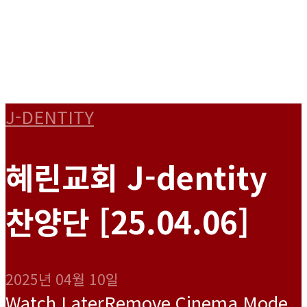
J-DENTITY
혜린교회 J-dentity
찬양단 [25.04.06]
2025년 04월 10일
Watch Later
Remove
Cinema Mode