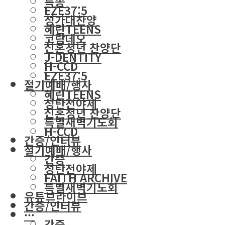
특송
EZE37:5
성가대찬양
혜린TEENS
코람데오
신혼청년 찬양단
J-DENTITY
H-CCD
EZE37:5
절기예배/행사
혜린TEENS
성탄전야제
신혼청년 찬양단
특별새벽기도회
H-CCD
간증/인터뷰
절기예배/행사
간증
성탄전야제
FAITH ARCHIVE
특별새벽기도회
유튜브라이브
간증/인터뷰
···
간증