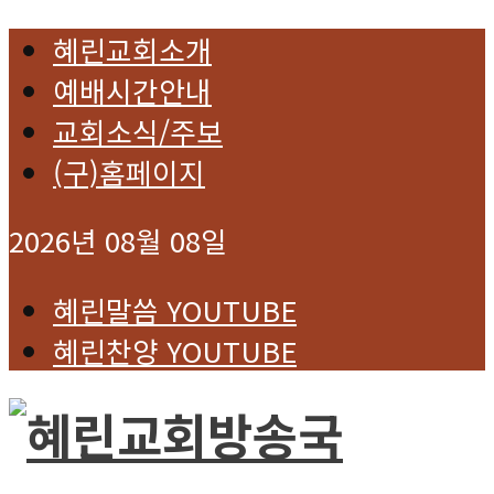
혜린교회소개
예배시간안내
교회소식/주보
(구)홈페이지
2026년 08월 08일
혜린말씀 YOUTUBE
혜린찬양 YOUTUBE