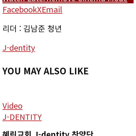
Facebook
X
Email
리더 : 김남준 청년
J-dentity
YOU MAY ALSO LIKE
Video
J-DENTITY
혜린교회 J-dentity 찬양단