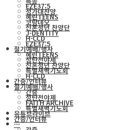
특송
EZE37:5
성가대찬양
혜린TEENS
코람데오
신혼청년 찬양단
J-DENTITY
H-CCD
EZE37:5
절기예배/행사
혜린TEENS
성탄전야제
신혼청년 찬양단
특별새벽기도회
H-CCD
간증/인터뷰
절기예배/행사
간증
성탄전야제
FAITH ARCHIVE
특별새벽기도회
유튜브라이브
간증/인터뷰
···
간증