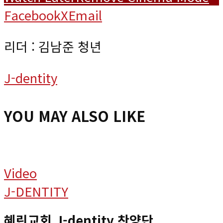
Facebook
X
Email
리더 : 김남준 청년
J-dentity
YOU MAY ALSO LIKE
Video
J-DENTITY
혜린교회 J-dentity 찬양단