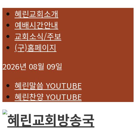
혜린교회소개
예배시간안내
교회소식/주보
(구)홈페이지
2026년 08월 09일
혜린말씀 YOUTUBE
혜린찬양 YOUTUBE