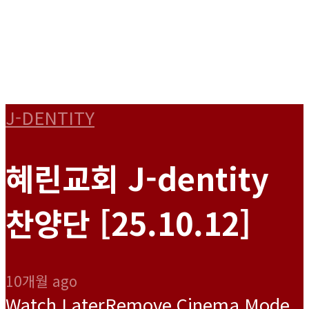
J-DENTITY
혜린교회 J-dentity
찬양단 [25.10.12]
10개월 ago
Watch Later
Remove
Cinema Mode