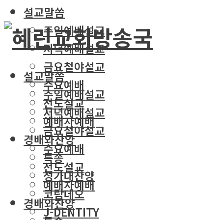
설교말씀
주일예배설교
저녁예배설교
금요철야설교
설교말씀
수요예배
주일예배설교
전도설교
저녁예배설교
예배자예배
금요철야설교
경배와찬양
수요예배
특송
전도설교
성가대찬양
예배자예배
코람데오
경배와찬양
J-DENTITY