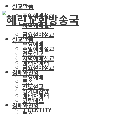
설교말씀
주일예배설교
저녁예배설교
금요철야설교
설교말씀
수요예배
주일예배설교
전도설교
저녁예배설교
예배자예배
금요철야설교
경배와찬양
수요예배
특송
전도설교
성가대찬양
예배자예배
코람데오
경배와찬양
J-DENTITY