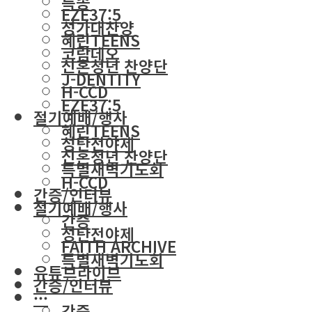
특송
EZE37:5
성가대찬양
혜린TEENS
코람데오
신혼청년 찬양단
J-DENTITY
H-CCD
EZE37:5
절기예배/행사
혜린TEENS
성탄전야제
신혼청년 찬양단
특별새벽기도회
H-CCD
간증/인터뷰
절기예배/행사
간증
성탄전야제
FAITH ARCHIVE
특별새벽기도회
유튜브라이브
간증/인터뷰
···
간증