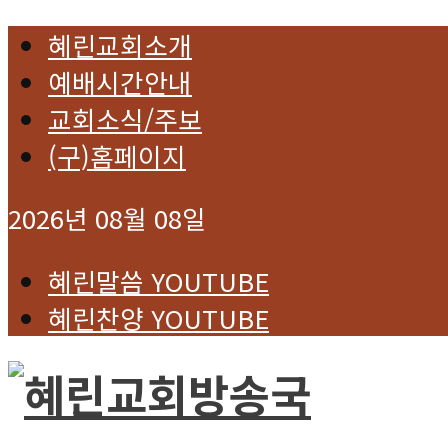
혜린교회소개
예배시간안내
교회소식/주보
(구)홈페이지
2026년 08월 08일
혜린말씀 YOUTUBE
혜린찬양 YOUTUBE