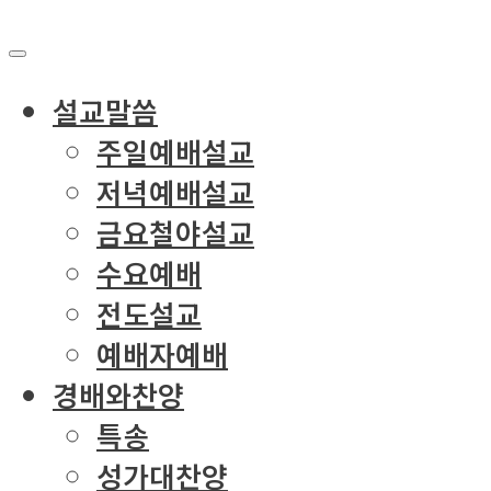
설교말씀
주일예배설교
저녁예배설교
금요철야설교
수요예배
전도설교
예배자예배
경배와찬양
특송
성가대찬양