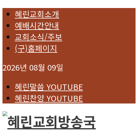
혜린교회소개
예배시간안내
교회소식/주보
(구)홈페이지
2026년 08월 09일
혜린말씀 YOUTUBE
혜린찬양 YOUTUBE