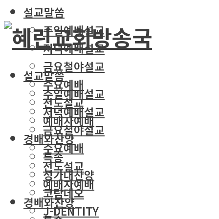
설교말씀
주일예배설교
저녁예배설교
금요철야설교
설교말씀
수요예배
주일예배설교
전도설교
저녁예배설교
예배자예배
금요철야설교
경배와찬양
수요예배
특송
전도설교
성가대찬양
예배자예배
코람데오
경배와찬양
J-DENTITY