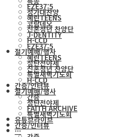
특송
EZE37:5
성가대찬양
혜린TEENS
코람데오
신혼청년 찬양단
J-DENTITY
H-CCD
EZE37:5
절기예배/행사
혜린TEENS
성탄전야제
신혼청년 찬양단
특별새벽기도회
H-CCD
간증/인터뷰
절기예배/행사
간증
성탄전야제
FAITH ARCHIVE
특별새벽기도회
유튜브라이브
간증/인터뷰
···
간증