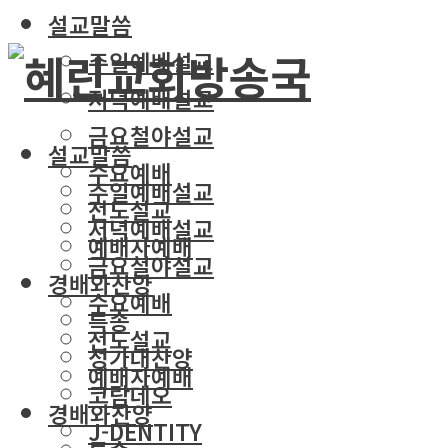
설교말씀
주일예배설교
저녁예배설교
금요철야설교
설교말씀
수요예배
주일예배설교
전도설교
저녁예배설교
예배자예배
금요철야설교
경배와찬양
수요예배
특송
전도설교
성가대찬양
예배자예배
코람데오
경배와찬양
J-DENTITY