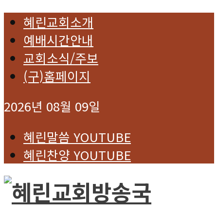
혜린교회소개
예배시간안내
교회소식/주보
(구)홈페이지
2026년 08월 09일
혜린말씀 YOUTUBE
혜린찬양 YOUTUBE