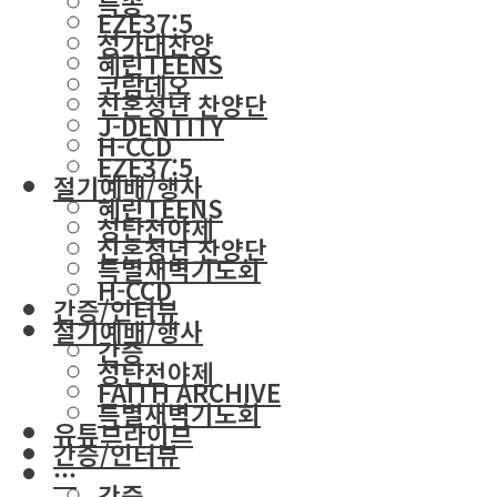
특송
EZE37:5
성가대찬양
혜린TEENS
코람데오
신혼청년 찬양단
J-DENTITY
H-CCD
EZE37:5
절기예배/행사
혜린TEENS
성탄전야제
신혼청년 찬양단
특별새벽기도회
H-CCD
간증/인터뷰
절기예배/행사
간증
성탄전야제
FAITH ARCHIVE
특별새벽기도회
유튜브라이브
간증/인터뷰
···
간증