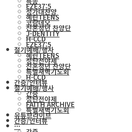
특송
EZE37:5
성가대찬양
혜린TEENS
코람데오
신혼청년 찬양단
J-DENTITY
H-CCD
EZE37:5
절기예배/행사
혜린TEENS
성탄전야제
신혼청년 찬양단
특별새벽기도회
H-CCD
간증/인터뷰
절기예배/행사
간증
성탄전야제
FAITH ARCHIVE
특별새벽기도회
유튜브라이브
간증/인터뷰
···
간증