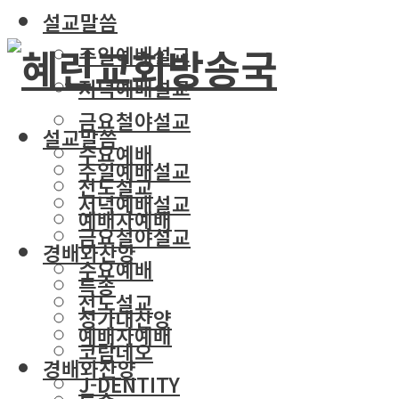
설교말씀
주일예배설교
저녁예배설교
금요철야설교
설교말씀
수요예배
주일예배설교
전도설교
저녁예배설교
예배자예배
금요철야설교
경배와찬양
수요예배
특송
전도설교
성가대찬양
예배자예배
코람데오
경배와찬양
J-DENTITY