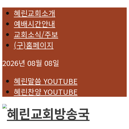
혜린교회소개
예배시간안내
교회소식/주보
(구)홈페이지
2026년 08월 08일
혜린말씀 YOUTUBE
혜린찬양 YOUTUBE