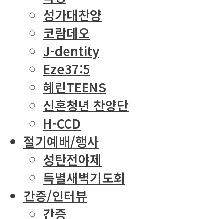
성가대찬양
코람데오
J-dentity
Eze37:5
혜린TEENS
신혼청년 찬양단
H-CCD
절기예배/행사
성탄전야제
특별새벽기도회
간증/인터뷰
간증