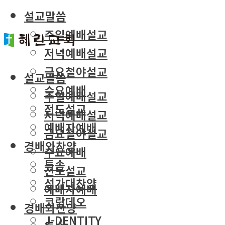
설교말씀
주일예배설교
저녁예배설교
금요철야설교
설교말씀
수요예배
주일예배설교
전도설교
저녁예배설교
예배자예배
금요철야설교
경배와찬양
수요예배
특송
전도설교
성가대찬양
예배자예배
코람데오
경배와찬양
J-DENTITY