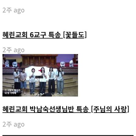
2주 ago
혜린교회 6교구 특송 [꽃들도]
2주 ago
혜린교회 박남숙선생님반 특송 [주님의 사랑]
2주 ago