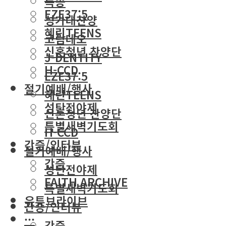
특송
EZE37:5
성가대찬양
혜린TEENS
코람데오
신혼청년 찬양단
J-DENTITY
H-CCD
EZE37:5
절기예배/행사
혜린TEENS
성탄전야제
신혼청년 찬양단
특별새벽기도회
H-CCD
간증/인터뷰
절기예배/행사
간증
성탄전야제
FAITH ARCHIVE
특별새벽기도회
유튜브라이브
간증/인터뷰
···
간증