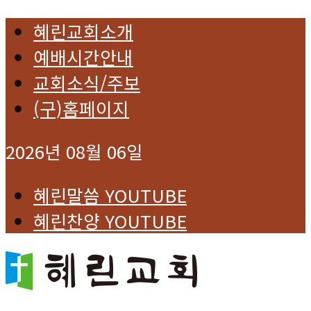
혜린교회소개
예배시간안내
교회소식/주보
(구)홈페이지
2026년 08월 06일
혜린말씀 YOUTUBE
혜린찬양 YOUTUBE