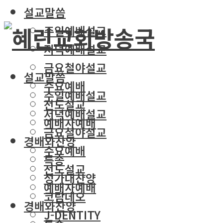
설교말씀
주일예배설교
저녁예배설교
금요철야설교
설교말씀
수요예배
주일예배설교
전도설교
저녁예배설교
예배자예배
금요철야설교
경배와찬양
수요예배
특송
전도설교
성가대찬양
예배자예배
코람데오
경배와찬양
J-DENTITY