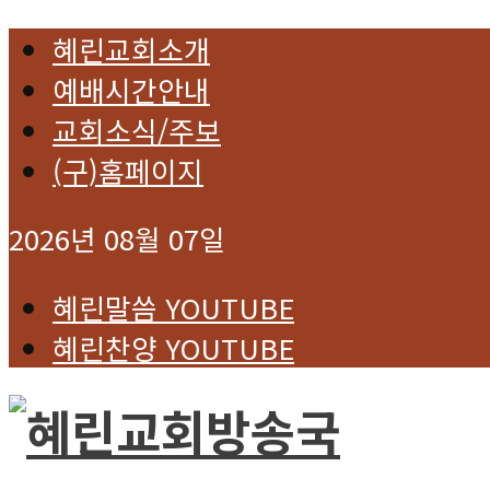
혜린교회소개
예배시간안내
교회소식/주보
(구)홈페이지
2026년 08월 07일
혜린말씀 YOUTUBE
혜린찬양 YOUTUBE