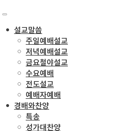
설교말씀
주일예배설교
저녁예배설교
금요철야설교
수요예배
전도설교
예배자예배
경배와찬양
특송
성가대찬양