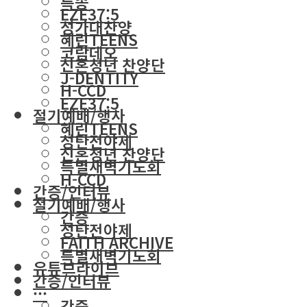
특송
EZE37:5
성가대찬양
혜린TEENS
코람데오
신혼청년 찬양단
J-DENTITY
H-CCD
EZE37:5
절기예배/행사
혜린TEENS
성탄전야제
신혼청년 찬양단
특별새벽기도회
H-CCD
간증/인터뷰
절기예배/행사
간증
성탄전야제
FAITH ARCHIVE
특별새벽기도회
유튜브라이브
간증/인터뷰
···
간증