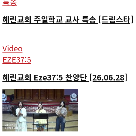
특송
혜린교회 주일학교 교사 특송 [드림스타]
Video
EZE37:5
혜린교회 Eze37:5 찬양단 [26.06.28]