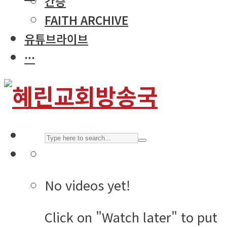
간증
FAITH ARCHIVE
유튜브라이브
···
No videos yet!
Click on "Watch later" to put