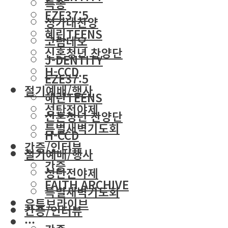
특송
EZE37:5
성가대찬양
혜린TEENS
코람데오
신혼청년 찬양단
J-DENTITY
H-CCD
EZE37:5
절기예배/행사
혜린TEENS
성탄전야제
신혼청년 찬양단
특별새벽기도회
H-CCD
간증/인터뷰
절기예배/행사
간증
성탄전야제
FAITH ARCHIVE
특별새벽기도회
유튜브라이브
간증/인터뷰
···