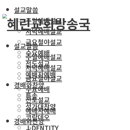
설교말씀
주일예배설교
저녁예배설교
금요철야설교
설교말씀
수요예배
주일예배설교
전도설교
저녁예배설교
예배자예배
금요철야설교
경배와찬양
수요예배
특송
전도설교
성가대찬양
예배자예배
코람데오
경배와찬양
J-DENTITY