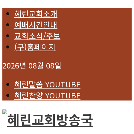
혜린교회소개
예배시간안내
교회소식/주보
(구)홈페이지
2026년 08월 08일
혜린말씀 YOUTUBE
혜린찬양 YOUTUBE