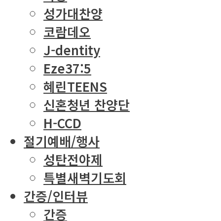
성가대찬양
코람데오
J-dentity
Eze37:5
혜린TEENS
신혼청년 찬양단
H-CCD
절기예배/행사
성탄전야제
특별새벽기도회
간증/인터뷰
간증